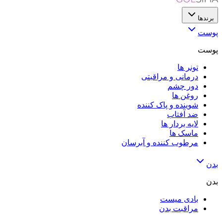
برندها
پوست
پوست
تونر ها
درمانی و مراقبتی
دور چشم
روغن ها
شوینده و پاک کننده
ضد آفتاب
لایه‌ بردار ها
ماسک ها
مرطوب کننده و آبرسان
بدن
بدن
بادی میست
مراقبت بدن