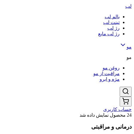
لب
بالم لب
تینت لب
رژ لب
رژ لب مایع
مو
مو
روغن مو
مراقبت از مو
مژه و ابرو
حساب کاربری
24 محصول نمایش داده شد
درمانی و مراقبتی