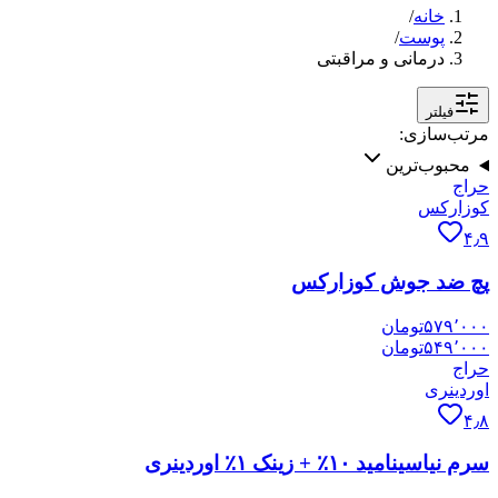
خانه
/
پوست
/
درمانی و مراقبتی
فیلتر
مرتب‌سازی:
محبوب‌ترین
حراج
کوزارکس
۴٫۹
پچ ضد جوش کوزارکس
۵۷۹٬۰۰۰
تومان
۵۴۹٬۰۰۰
تومان
حراج
اوردینری
۴٫۸
سرم نیاسینامید ۱۰٪ + زینک ۱٪ اوردینری