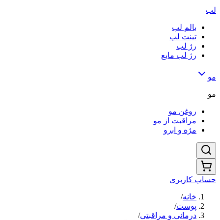
لب
بالم لب
تینت لب
رژ لب
رژ لب مایع
مو
مو
روغن مو
مراقبت از مو
مژه و ابرو
حساب کاربری
خانه
/
پوست
/
درمانی و مراقبتی
/