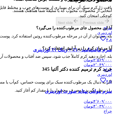
بافت ژل‌کرم سبک آن برای بسیاری از پوست‌های چرب و مختلط قابل
انتخابی از محصولات محبوب که با سلیقه شما هماهنگ هستند.
کوچکی امتحان کنید.
Next slide
Previous slide
آیا این محصول جای مرطوب‌کننده را می‌گیرد؟
حراج
اوردینری
بله، می‌توان از آن در مرحله مرطوب‌کننده روتین استفاده کرد. پوست 
۴٫۸
آیا می‌توان کرم را زیر آرایش استفاده کرد؟
سرم نیاسینامید ۱۰٪ + زینک ۱٪ اوردینری
بله. اجازه دهید کرم کاملاً جذب شود، سپس ضد آفتاب و محصولات آرایش
۲٬۵۶۹٬۰۰۰
تومان
۲٬۰۴۹٬۰۰۰
تومان
خرید کرم ترمیم کننده دکتر آلتیا 345
حراج
اوردینری
۴٫۷
را در نظر بگیرید و مصرف محصول را با مقدار کم آغاز کنید.
سرم مولتی پپتاید صورت اوردینری
۴٬۶۰۹٬۰۰۰
تومان
۴٬۰۳۹٬۰۰۰
تومان
حراج