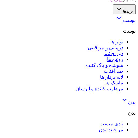
برندها
پوست
پوست
تونر ها
درمانی و مراقبتی
دور چشم
روغن ها
شوینده و پاک کننده
ضد آفتاب
لایه‌ بردار ها
ماسک ها
مرطوب کننده و آبرسان
بدن
بدن
بادی میست
مراقبت بدن