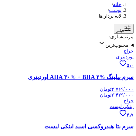
خانه
/
پوست
/
لایه‌ بردار ها
فیلتر
مرتب‌سازی:
محبوب‌ترین
حراج
اوردینری
۵٫۰
سرم پیلینگ AHA ۳۰% + BHA ۲% اوردینری
۲٬۷۶۹٬۰۰۰
تومان
۲٬۴۲۹٬۰۰۰
تومان
حراج
اینکی لیست
۴٫۷
سرم بتا هیدروکسی اسید اینکی لیست