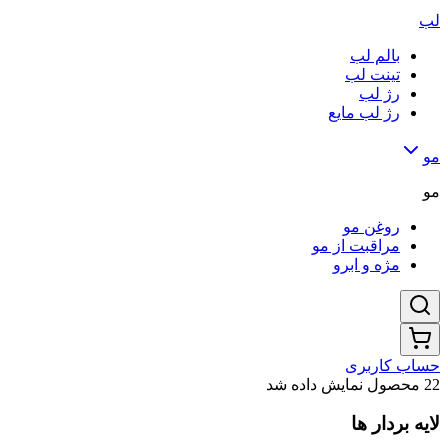
لب
بالم لب
تینت لب
رژ لب
رژ لب مایع
مو
مو
روغن مو
مراقبت از مو
مژه و ابرو
حساب کاربری
22 محصول نمایش داده شد
لایه‌ بردار ها