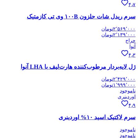
۴٫۷
سرم ریدل شات حلزون ۱۰۰B وی تی کازمتیک
۲٬۵۶۹٬۰۰۰
تومان
۲٬۱۳۹٬۰۰۰
تومان
حراج
آنوا
۴٫۳
ژل لایه‌بردار مرطوب‌کننده هارت‌لیف با LHA آنوا
۲٬۴۲۹٬۰۰۰
تومان
۱٬۹۹۹٬۰۰۰
تومان
ناموجود
اوردینری
۴٫۹
سرم لاکتیک اسید ۱۰% اوردینری
ناموجود
ناموجود