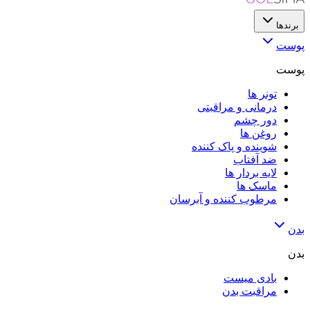
برندها
پوست
پوست
تونر ها
درمانی و مراقبتی
دور چشم
روغن ها
شوینده و پاک کننده
ضد آفتاب
لایه‌ بردار ها
ماسک ها
مرطوب کننده و آبرسان
بدن
بدن
بادی میست
مراقبت بدن