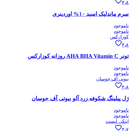
۴٫۸
سرم ماندلیک اسید ۱۰% اوردینری
ناموجود
ناموجود
کوزارکس
۴٫۸
تونر AHA BHA Vitamin C روزانه کوزارکس
ناموجود
ناموجود
بیوتی آف جوسان
۴٫۸
ژل پیلینگ شکوفه زرد آلو بیوتی آف جوسان
ناموجود
ناموجود
اینکی لیست
۴٫۷