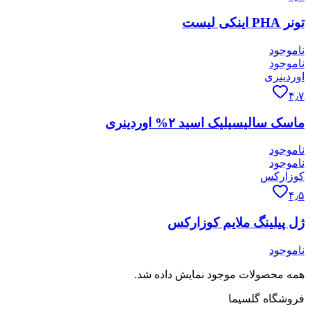
تونر PHA اینکی لیست
ناموجود
ناموجود
اوردینری
۴٫۷
ماسک سالیسیلیک اسید ۲% اوردینری
ناموجود
ناموجود
کوزارکس
۴٫۵
ژل پیلینگ ملایم کوزارکس
ناموجود
همه محصولات موجود نمایش داده شد.
فروشگاه گلسیما