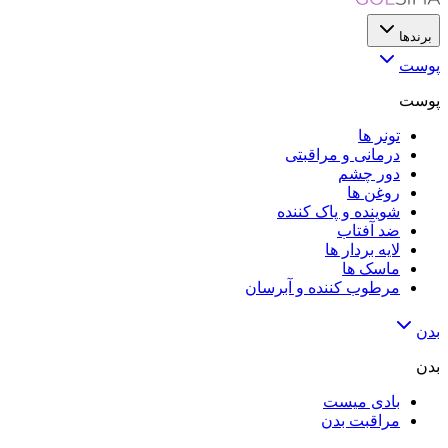
برندها
پوست
پوست
تونر ها
درمانی و مراقبتی
دور چشم
روغن ها
شوینده و پاک کننده
ضد آفتاب
لایه‌ بردار ها
ماسک ها
مرطوب کننده و آبرسان
بدن
بدن
بادی میست
مراقبت بدن