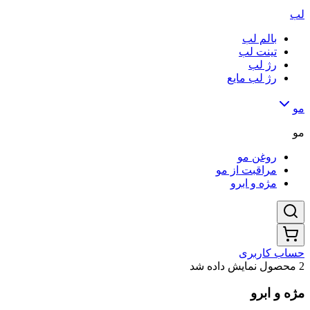
لب
بالم لب
تینت لب
رژ لب
رژ لب مایع
مو
مو
روغن مو
مراقبت از مو
مژه و ابرو
حساب کاربری
2 محصول نمایش داده شد
مژه و ابرو