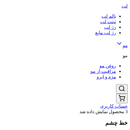
لب
بالم لب
تینت لب
رژ لب
رژ لب مایع
مو
مو
روغن مو
مراقبت از مو
مژه و ابرو
حساب کاربری
3 محصول نمایش داده شد
خط چشم