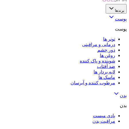
برندها
پوست
پوست
تونر ها
درمانی و مراقبتی
دور چشم
روغن ها
شوینده و پاک کننده
ضد آفتاب
لایه‌ بردار ها
ماسک ها
مرطوب کننده و آبرسان
بدن
بدن
بادی میست
مراقبت بدن