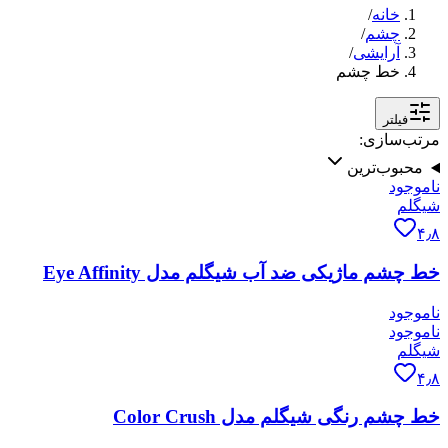
خانه
/
چشم
/
آرایشی
/
خط چشم
فیلتر
مرتب‌سازی:
محبوب‌ترین
ناموجود
شیگلم
۴٫۸
خط چشم ماژیکی ضد آب شیگلم مدل Eye Affinity
ناموجود
ناموجود
شیگلم
۴٫۸
خط چشم رنگی شیگلم مدل Color Crush