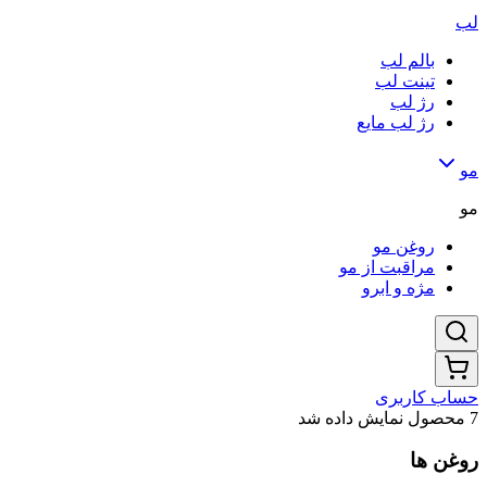
لب
بالم لب
تینت لب
رژ لب
رژ لب مایع
مو
مو
روغن مو
مراقبت از مو
مژه و ابرو
حساب کاربری
7 محصول نمایش داده شد
روغن ها