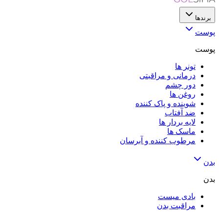
برندها
پوست
پوست
تونر ها
درمانی و مراقبتی
دور چشم
روغن ها
شوینده و پاک کننده
ضد آفتاب
لایه‌ بردار ها
ماسک ها
مرطوب کننده و آبرسان
بدن
بدن
بادی میست
مراقبت بدن