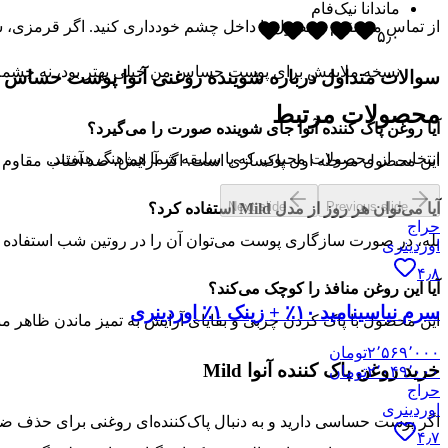
ماندانا نیک‌فام
از تماس مستقیم محصول با داخل چشم خودداری کنید. اگر قرمزی، 
۵٫۰
نسخه ملایمش برای پوست حساس من خیلی بهتر بود، نه چشمم 
سوالات متداول درباره شوینده روغنی آنوا پوست حساس
محصولات مرتبط
آیا روغن پاک کننده آنوا جای شوینده صورت را می‌گیرد؟
انتخابی از محصولات محبوب که با سلیقه شما هماهنگ هستند.
این محصول مرحله اول پاکسازی است. اگر آرایش، ضد آفتاب مقاوم یا پ
Next slide
Previous slide
آیا می‌توان هر روز از مدل Mild استفاده کرد؟
حراج
بله، در صورت سازگاری پوست می‌توان آن را در روتین شب استفاده ک
اوردینری
۴٫۸
آیا این روغن منافذ را کوچک می‌کند؟
سرم نیاسینامید ۱۰٪ + زینک ۱٪ اوردینری
این محصول با پاک کردن چربی و بقایای آرایش به تمیز ماندن ظاهر مناف
۲٬۵۶۹٬۰۰۰
تومان
خرید روغن پاک کننده آنوا Mild
۲٬۰۴۹٬۰۰۰
تومان
حراج
اوردینری
۴٫۷