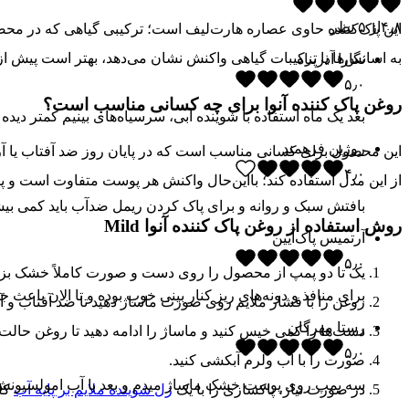
۴٫۸
از
۵
نظر
این پاک‌کننده حاوی عصاره هارت‌لیف است؛ ترکیبی گیاهی که در مح
به اسانس‌ها یا ترکیبات گیاهی واکنش نشان می‌دهد، بهتر است پیش 
نگارا آذرپناه
۵٫۰
روغن پاک کننده آنوا برای چه کسانی مناسب است؟
بعد یک ماه استفاده با شوینده آبی، سرسیاه‌های بینیم کمتر دی
روژین فرهمند
این محصول برای کسانی مناسب است که در پایان روز ضد آفتاب یا آرا
۴٫۰
از این مدل استفاده کند؛ بااین‌حال واکنش هر پوست متفاوت است و
بافتش سبک و روانه و برای پاک کردن ریمل ضدآب باید کمی بی
روش استفاده از روغن پاک کننده آنوا Mild
آرتمیس پاک‌آیین
۵٫۰
یک تا دو پمپ از محصول را روی دست و صورت کاملاً خشک بزنی
برای منافذ و دونه‌های ریز کنار بینی خوب بوده و تا الان باع
روغن را با فشار ملایم روی صورت ماساژ دهید تا ضد آفتاب و 
رستا مهرگان
دست‌ها را کمی خیس کنید و ماساژ را ادامه دهید تا روغن حالت 
۵٫۰
صورت را با آب ولرم آبکشی کنید.
سه پمپ روی پوست خشک ماساژ میدم و بعد با آب امولسیونش 
در صورت نیاز، پاکسازی را با یک
ژل شوینده ملایم بر پایه آب
کام