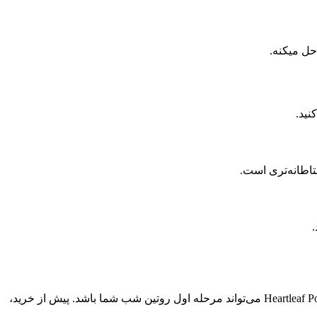
ل میکنه.
نید.
اطانه‌تری است.
.
اگر پوست حساسی دارید و به دنبال پاک‌کننده‌ای روغنی برای حذف ضد آفتاب و آرایش بدون اصطکاک پد هستید، مدل Heartleaf Pore Cleansing Oil Mild می‌تواند مرحله اول روتین شب شما باشد. پیش از خرید،