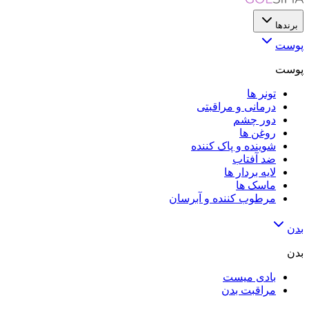
برندها
پوست
پوست
تونر ها
درمانی و مراقبتی
دور چشم
روغن ها
شوینده و پاک کننده
ضد آفتاب
لایه‌ بردار ها
ماسک ها
مرطوب کننده و آبرسان
بدن
بدن
بادی میست
مراقبت بدن