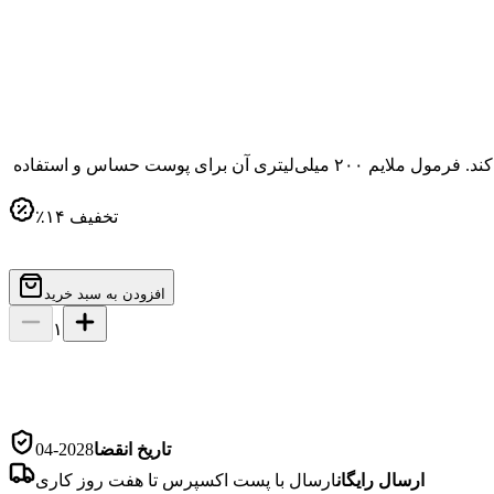
روغن پاک کننده آنوا مدل Heartleaf Pore Cleansing Oil Mild با بافت سبک، آرایش، ضد آفتاب و چربی اضافی را از روی پوست خشک حل می‌کند. فرمول ملایم ۲۰۰ میلی‌لیتری آن برای پوست حساس و استفاده
تخفیف
۱۴
٪
افزودن به سبد خرید
۱
تاریخ انقضا
2028-04
ارسال رایگان
ارسال با پست اکسپرس تا هفت روز کاری