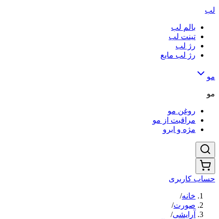
لب
بالم لب
تینت لب
رژ لب
رژ لب مایع
مو
مو
روغن مو
مراقبت از مو
مژه و ابرو
حساب کاربری
خانه
/
صورت
/
آرایشی
/