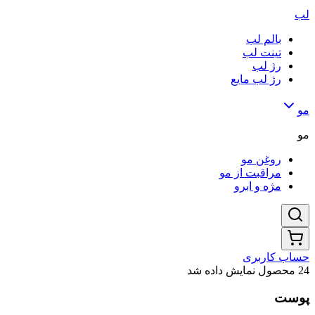
لب
بالم لب
تینت لب
رژ لب
رژ لب مایع
مو
مو
روغن مو
مراقبت از مو
مژه و ابرو
حساب کاربری
24 محصول نمایش داده شد
پوست