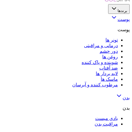
برندها
پوست
پوست
تونر ها
درمانی و مراقبتی
دور چشم
روغن ها
شوینده و پاک کننده
ضد آفتاب
لایه‌ بردار ها
ماسک ها
مرطوب کننده و آبرسان
بدن
بدن
بادی میست
مراقبت بدن