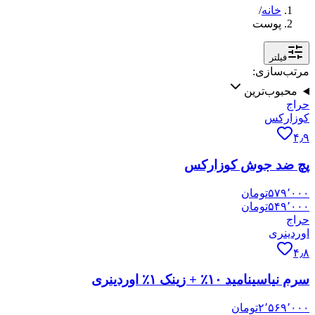
خانه
/
پوست
فیلتر
مرتب‌سازی:
محبوب‌ترین
حراج
کوزارکس
۴٫۹
پچ ضد جوش کوزارکس
۵۷۹٬۰۰۰
تومان
۵۴۹٬۰۰۰
تومان
حراج
اوردینری
۴٫۸
سرم نیاسینامید ۱۰٪ + زینک ۱٪ اوردینری
۲٬۵۶۹٬۰۰۰
تومان