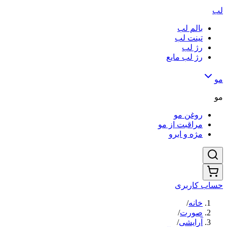
لب
بالم لب
تینت لب
رژ لب
رژ لب مایع
مو
مو
روغن مو
مراقبت از مو
مژه و ابرو
حساب کاربری
خانه
/
صورت
/
آرایشی
/