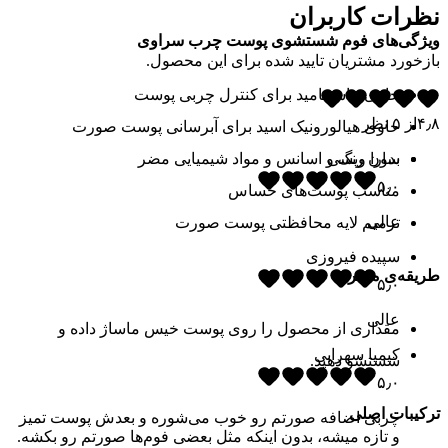
نظرات کاربران
ویژگی‌های فوم شستشوی پوست چرب سراوی
بازخورد مشتریان تایید شده برای این محصول.
حاوی نیاسینامید برای کنترل چربی پوست
۴٫۸
از
۵
نظر
حاوی هیالورونیک اسید برای آبرسانی پوست صورت
بدون رنگ و اسانس و مواد شیمیایی مضر
سارا ویسی
۵٫۰
مناسب پوست‌های حساس
عالی
ترمیم لایه محافظتی پوست صورت
سپیده فیروزی
طریقه‌ی مصرف
۵٫۰
عالی
مقداری از محصول را روی پوست خیس ماساژ داده و
کیمیا سهرابی
شستشو دهید.
۵٫۰
ترکیبات اصلی
چربی اضافه صورتم رو خوب می‌شوره و بعدش پوست تمیز
و تازه میشه، بدون اینکه مثل بعضی فوم‌ها صورتم رو بکشه.