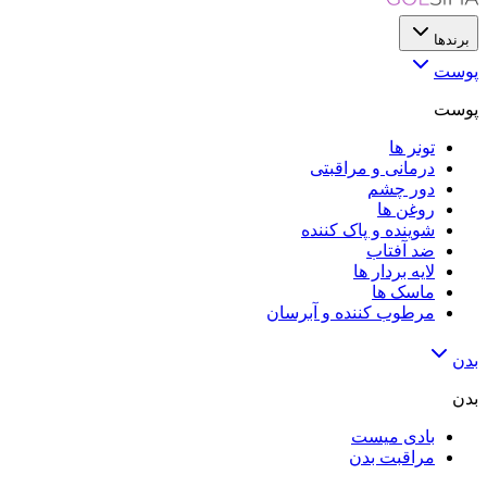
برندها
پوست
پوست
تونر ها
درمانی و مراقبتی
دور چشم
روغن ها
شوینده و پاک کننده
ضد آفتاب
لایه‌ بردار ها
ماسک ها
مرطوب کننده و آبرسان
بدن
بدن
بادی میست
مراقبت بدن