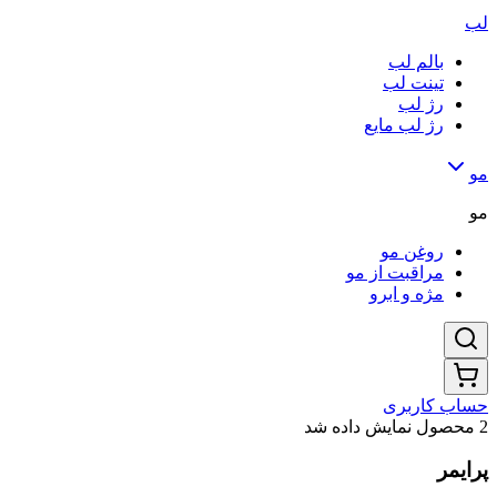
لب
بالم لب
تینت لب
رژ لب
رژ لب مایع
مو
مو
روغن مو
مراقبت از مو
مژه و ابرو
حساب کاربری
2 محصول نمایش داده شد
پرایمر