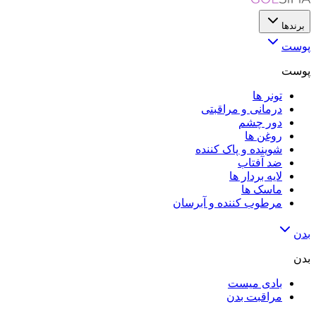
برندها
پوست
پوست
تونر ها
درمانی و مراقبتی
دور چشم
روغن ها
شوینده و پاک کننده
ضد آفتاب
لایه‌ بردار ها
ماسک ها
مرطوب کننده و آبرسان
بدن
بدن
بادی میست
مراقبت بدن