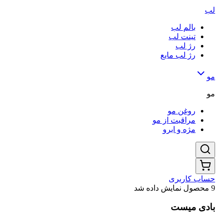
لب
بالم لب
تینت لب
رژ لب
رژ لب مایع
مو
مو
روغن مو
مراقبت از مو
مژه و ابرو
حساب کاربری
9 محصول نمایش داده شد
بادی میست