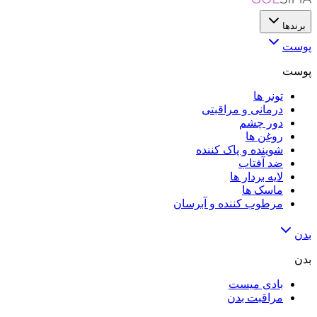
برندها
پوست
پوست
تونر ها
درمانی و مراقبتی
دور چشم
روغن ها
شوینده و پاک کننده
ضد آفتاب
لایه‌ بردار ها
ماسک ها
مرطوب کننده و آبرسان
بدن
بدن
بادی میست
مراقبت بدن