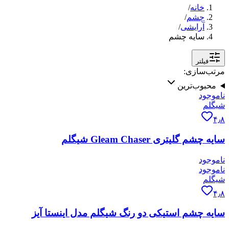
خانه
/
چشم
/
آرایشی
/
سایه چشم
فیلتر
مرتب‌سازی:
محبوب‌ترین
ناموجود
شیگلم
۴٫۸
سایه چشم گلیتری Gleam Chaser شیگلم
ناموجود
ناموجود
شیگلم
۴٫۸
سایه چشم استیکی دو رنگ شیگلم مدل اینستا آیز