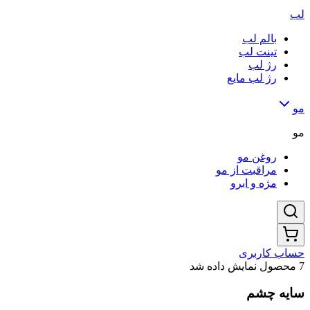
لب
بالم لب
تینت لب
رژ لب
رژ لب مایع
مو
مو
روغن مو
مراقبت از مو
مژه و ابرو
حساب کاربری
7 محصول نمایش داده شد
سایه چشم