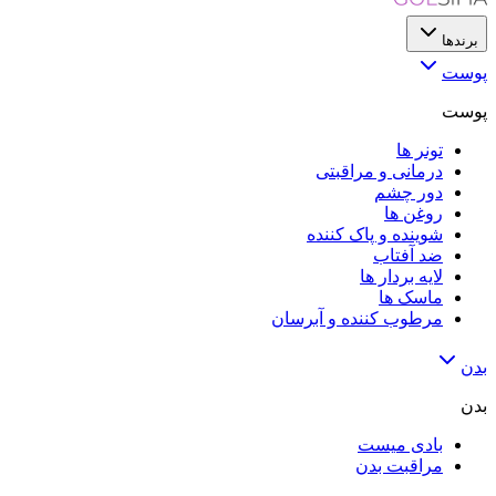
برندها
پوست
پوست
تونر ها
درمانی و مراقبتی
دور چشم
روغن ها
شوینده و پاک کننده
ضد آفتاب
لایه‌ بردار ها
ماسک ها
مرطوب کننده و آبرسان
بدن
بدن
بادی میست
مراقبت بدن