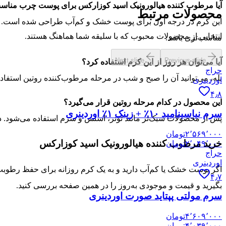
آیا مرطوب کننده هیالورونیک اسید کوزارکس برای پوست چرب منا
محصولات مرتبط
این کرم در درجه اول برای پوست خشک و کم‌آب طراحی شده است. پوس
انتخابی از محصولات محبوب که با سلیقه شما هماهنگ هستند.
مناسب‌تری باشد.
Next slide
Previous slide
آیا می‌توان هر روز از این کرم استفاده کرد؟
حراج
بله، می‌توانید آن را صبح و شب در مرحله مرطوب‌کننده روتین استفا
اوردینری
۴٫۸
این محصول در کدام مرحله روتین قرار می‌گیرد؟
سرم نیاسینامید ۱۰٪ + زینک ۱٪ اوردینری
پس از محصولات سبک‌تر مانند تونر، اسنس و سرم استفاده می‌شود. در
۲٬۵۶۹٬۰۰۰
تومان
خرید مرطوب کننده هیالورونیک اسید کوزارکس
۲٬۰۴۹٬۰۰۰
تومان
حراج
اوردینری
اگر پوست خشک یا کم‌آب دارید و به یک کرم روزانه برای حفظ رطوبت و
۴٫۷
بگیرید و قیمت و موجودی به‌روز را در همین صفحه بررسی کنید.
سرم مولتی پپتاید صورت اوردینری
۴٬۶۰۹٬۰۰۰
تومان
۴٬۰۳۹٬۰۰۰
تومان