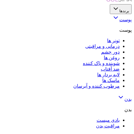
برندها
پوست
پوست
تونر ها
درمانی و مراقبتی
دور چشم
روغن ها
شوینده و پاک کننده
ضد آفتاب
لایه‌ بردار ها
ماسک ها
مرطوب کننده و آبرسان
بدن
بدن
بادی میست
مراقبت بدن