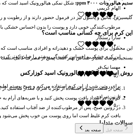
سدیم هیالورونات ۳۰۰۰ ppm:
شکل نمکی هیالورونیک اسید است که رطو
الهام کریمی
۴٫۰
گلیسیرین، بتائین و پانتنول نیز در فرمول حضور دارند و از رطوبت و 
مرطوب‌کنندگی خوبی دارد و پوست را بدون احساس خشکی باقی م
این کرم برای چه کسانی مناسب است؟
سارا رستگار
۴٫۰
این محصول برای پوست خشک و دهیدراته و افرادی مناسب است که پس 
این کرم خشکی و احساس کشیدگی پوستم را خیلی کمتر کرده و
بسنجید. پوست بسیار حساس بهتر است پیش از مصرف کامل، تست م
مهسا نیک‌فر
روش استفاده از کرم هیالورونیک اسید کوزارکس
۵٫۰
برای روتین شب از این کرم استفاده می‌کنم و صبح پوستم ل
پس از شست‌وشو و استفاده از تونر یا سرم، مقدار مناسبی از 
نازنین مرادی
کرم را در امتداد بافت پوست پخش کنید و با ضربه‌های آرام به 
۵٫۰
در روتین صبح، پس از مرطوب‌کننده از ضد آفتاب استفاده کنید.
بافت کرم غلیظ است اما روی پوست من خوب پخش می‌شود و رطو
سوالات متداول
صفحه قبل
صفحه بعد