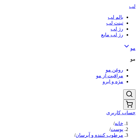
لب
بالم لب
تینت لب
رژ لب
رژ لب مایع
مو
مو
روغن مو
مراقبت از مو
مژه و ابرو
حساب کاربری
خانه
/
پوست
/
مرطوب کننده و آبرسان
/