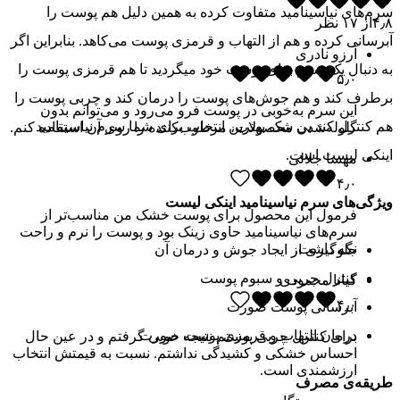
سرم‌های نیاسینامید متفاوت کرده به همین دلیل هم پوست را
۴٫۸
از
۱۷
نظر
آبرسانی کرده و هم از التهاب و قرمزی پوست می‌کاهد. بنابراین اگر
آرزو نادری
به دنبال یک سرم برای پوست خود میگردید تا هم قرمزی پوست را
۵٫۰
برطرف کند و هم جوش‌های پوست را درمان کند و چربی پوست را
این سرم به‌خوبی در پوست فرو می‌رود و می‌توانم بدون
هم کنترل کند بی شک بهترین انتخاب برای شما سرم نیاسینامید
گلوله‌شدن محصولات، مرطوب‌کننده را روی آن استفاده کنم.
اینکی لیست است.
مهسا جلالی
۴٫۰
ویژگی‌های سرم نیاسینامید اینکی لیست
فرمول این محصول برای پوست خشک من مناسب‌تر از
سرم‌های نیاسینامید حاوی زینک بود و پوست را نرم و راحت
نگه داشت.
جلوگیری از ایجاد جوش و درمان آن
کنترل چربی و سبوم پوست
کیانا محمودی
۴٫۰
آبرسانی پوست صورت
درمان التهاب و قرمزی پوست صورت
برای کنترل چربی پوستم نتیجه خوبی گرفتم و در عین حال
احساس خشکی و کشیدگی نداشتم. نسبت به قیمتش انتخاب
ارزشمندی است.
طریقه‌ی مصرف