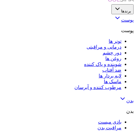
برندها
پوست
پوست
تونر ها
درمانی و مراقبتی
دور چشم
روغن ها
شوینده و پاک کننده
ضد آفتاب
لایه‌ بردار ها
ماسک ها
مرطوب کننده و آبرسان
بدن
بدن
بادی میست
مراقبت بدن