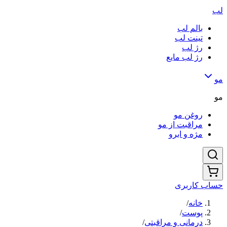
لب
بالم لب
تینت لب
رژ لب
رژ لب مایع
مو
مو
روغن مو
مراقبت از مو
مژه و ابرو
حساب کاربری
خانه
/
پوست
/
درمانی و مراقبتی
/