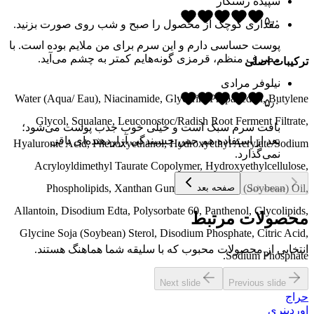
سپیده رستگار
۵٫۰
مقداری کوچک از محصول را صبح و شب روی صورت بزنید.
پوست حساسی دارم و این سرم برای من ملایم بوده است. با
مصرف منظم، قرمزی گونه‌هایم کمتر به چشم می‌آید.
ترکیبات اصلی
نیلوفر مرادی
Water (Aqua/ Eau), Niacinamide, Glycerin, Propanediol, Butylene
۵٫۰
Glycol, Squalane, Leuconostoc/Radish Root Ferment Filtrate,
بافت سرم سبک است و خیلی خوب جذب پوست می‌شود؛
بعد از استفاده هم حس چسبندگی آزاردهنده‌ای باقی
Hyaluronic Acid, Phenoxyethanol, Hydroxyethyl Acrylate/Sodium
نمی‌گذارد.
Acryloyldimethyl Taurate Copolymer, Hydroxyethylcellulose,
Phospholipids, Xanthan Gum, Glycine Soja (Soybean) Oil,
صفحه قبل
صفحه بعد
Allantoin, Disodium Edta, Polysorbate 60, Panthenol, Glycolipids,
محصولات مرتبط
Glycine Soja (Soybean) Sterol, Disodium Phosphate, Citric Acid,
انتخابی از محصولات محبوب که با سلیقه شما هماهنگ هستند.
Sodium Phosphate.
Next slide
Previous slide
حراج
اوردینری