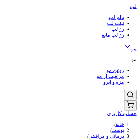
لب
بالم لب
تینت لب
رژ لب
رژ لب مایع
مو
مو
روغن مو
مراقبت از مو
مژه و ابرو
حساب کاربری
خانه
/
پوست
/
درمانی و مراقبتی
/