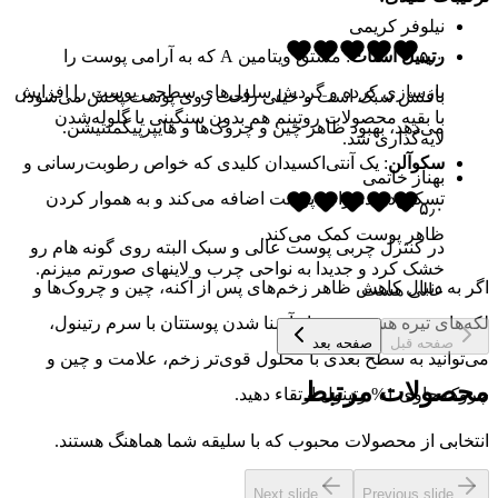
نیلوفر کریمی
رتینیل استات
: مشتق ویتامین A که به آرامی پوست را
۵٫۰
بازسازی کرده و گردش سلول‌های سطحی پوست را افزایش
بافتش سبک است و خیلی راحت روی پوست پخش می‌شود؛
با بقیه محصولات روتینم هم بدون سنگینی یا گلوله‌شدن
می‌دهد، بهبود ظاهر چین و چروک‌ها و هایپرپیگمنتیشن.
لایه‌گذاری شد.
سکوآلن
: یک آنتی‌اکسیدان کلیدی که خواص رطوبت‌رسانی و
بهناز خاتمی
تسکین‌دهنده را به پوست اضافه می‌کند و به هموار کردن
۵٫۰
ظاهر پوست کمک می‌کند.
در کنترل چربی پوست عالی و سبک البته روی گونه هام رو
خشک کرد و جدیدا به نواحی چرب و لاینهای صورتم میزنم.
اگر به دنبال کاهش ظاهر زخم‌های پس از آکنه، چین و چروک‌ها و
عالی هست
لکه‌های تیره هستید، پس از آشنا شدن پوستتان با سرم رتینول،
صفحه قبل
صفحه بعد
می‌توانید به سطح بعدی با محلول قوی‌تر زخم، علامت و چین و
محصولات مرتبط
چروک حاوی 1% رتینول ارتقاء دهید.
انتخابی از محصولات محبوب که با سلیقه شما هماهنگ هستند.
Next slide
Previous slide