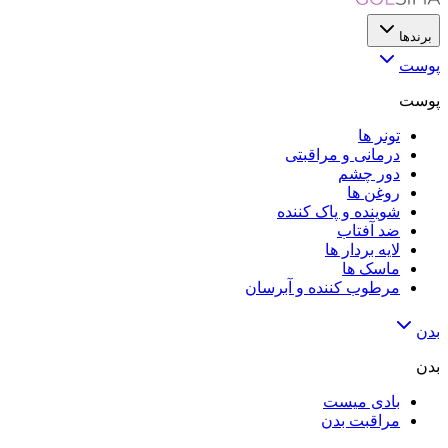
برندها
پوست
پوست
تونر ها
درمانی و مراقبتی
دور چشم
روغن ها
شوینده و پاک کننده
ضد آفتاب
لایه‌ بردار ها
ماسک ها
مرطوب کننده و آبرسان
بدن
بدن
بادی میست
مراقبت بدن