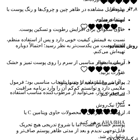
۴٫۸
از
۱۰
نظر
بهبود قابل مشاهده در ظاهر چین و چروک‌ها و رنگ پوست با
استفاده مداوم.
مهسا فرهمند
۴٫۰
حاوی سکوآلن برای افزایش رطوبت و تسکین پوست.
نسبت به قیمتش کیفیت خوبی دارد و پس از استفاده منظم،
بافت پوست من یکدست‌تر به نظر رسید؛ احتمالاً دوباره
روش استفاده:
تهیه‌اش می‌کنم.
در شب، مقدار مناسبی از سرم را روی پوست تمیز و خشک
آرمان دادخواه
۴٫۰
صورت بزنید.
برای شروع استفاده از رتینول انتخاب مناسبی بود؛ فرمول
به آرامی ماساژ دهید تا جذب شود.
ملایمی دارد و توانستم کم‌کم آن را وارد برنامه مراقبت
در صورت نیاز، می‌توانید از مرطوب‌کننده مناسب استفاده
شبانه‌ام کنم.
کنید.
سارا نیک‌روش
از استفاده همزمان با محصولات حاوی ویتامین C یا
۵٫۰
AHA/BHA پرهیز کنید.
پوستم حساس است، اما با شروع تدریجی هیچ تحریک
قابل‌توجهی ندیدم و بعد از مدتی ظاهر پوستم صاف‌تر و
شاداب‌تر شد.
ترکیبات کلیدی: