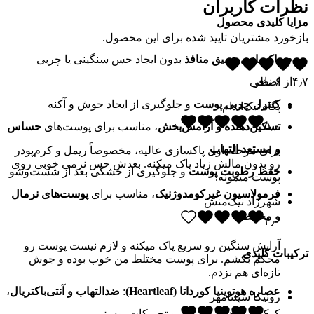
نظرات کاربران
مزایا کلیدی محصول
بازخورد مشتریان تایید شده برای این محصول.
پاکسازی عمیق منافذ
بدون ایجاد حس سنگینی یا چربی
۴٫۷
از
۶
نظر
اضافی
کنترل چربی پوست
و جلوگیری از ایجاد جوش و آکنه
پگاه نیک‌اندام
۵٫۰
تسکین‌دهنده و آرامش‌بخش
، مناسب برای پوست‌های
حساس
و مستعد التهاب
برای مرحله اول پاکسازی عالیه، مخصوصاً ریمل و کرم‌پودر
رو بدون مالش زیاد پاک میکنه. بعدش حس نرمی خوبی روی
حفظ رطوبت پوست
و جلوگیری از خشکی بعد از شست‌وشو
پوست میمونه.
فرمولاسیون غیرکومدوژنیک
، مناسب برای
پوست‌های نرمال
شهرزاد نیک‌منش
و مختلط
۴٫۰
آرایش سنگین رو سریع پاک میکنه و لازم نیست پوست رو
ترکیبات کلیدی
محکم بکشم. برای پوست مختلط من خوب بوده و جوش
تازه‌ای هم نزدم.
عصاره هوتوینیا کورداتا (Heartleaf)
:
ضدالتهاب و آنتی‌باکتریال
،
رونیکا سپنتامهر
کمک به کاهش قرمزی و تحریکات پوستی