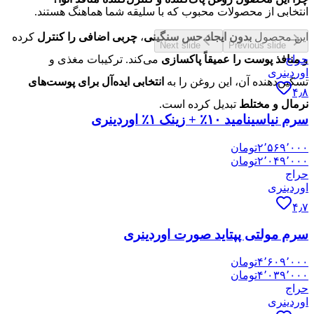
انتخابی از محصولات محبوب که با سلیقه شما هماهنگ هستند.
این محصول
بدون ایجاد حس سنگینی
،
چربی اضافی را کنترل
کرده
Next slide
Previous slide
و
منافذ پوست را عمیقاً پاکسازی
می‌کند. ترکیبات مغذی و
حراج
اوردینری
تسکین‌دهنده آن، این روغن را به
انتخابی ایده‌آل برای پوست‌های
۴٫۸
نرمال و مختلط
تبدیل کرده است.
سرم نیاسینامید ۱۰٪ + زینک ۱٪ اوردینری
۲٬۵۶۹٬۰۰۰
تومان
۲٬۰۴۹٬۰۰۰
تومان
حراج
اوردینری
۴٫۷
سرم مولتی پپتاید صورت اوردینری
۴٬۶۰۹٬۰۰۰
تومان
۴٬۰۳۹٬۰۰۰
تومان
حراج
اوردینری