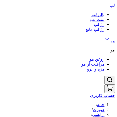
لب
بالم لب
تینت لب
رژ لب
رژ لب مایع
مو
مو
روغن مو
مراقبت از مو
مژه و ابرو
حساب کاربری
خانه
/
صورت
/
آرایشی
/