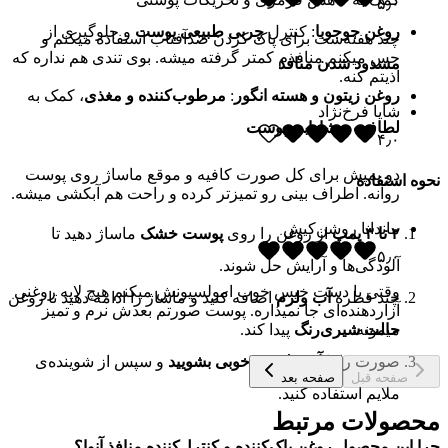
۵٫۰
روغن جوجوبا
: کنترل
چربی طبیعی پوست
و جلوگیری از
چند هفته‌ست برای پاک کردن ضدآفتاب استفاده میکنم و
حس میکنم منافذم کمتر گرفته میشه. بوی تندی هم نداره که
مسدود شدن منافذ
اذیتم کنه.
روغن زیتون و هسته انگور
:
مرطوب‌کننده و مغذی
، کمک به
شایا فرخ‌نژاد
لطافت و شادابی پوست
۴٫۰
دو پمپش برای کل صورت کافیه و موقع ماساژ روی پوست
نحوه استفاده
روانه. اطراف بینی رو تمیزتر کرده و راحت هم آبکشی میشه.
ماندانا روشن‌کیش
۲ تا ۳ پمپ
از روغن را روی
پوست خشک
ماساژ دهید تا
۵٫۰
آلودگی‌ها و آرایش حل شوند.
وقتی با دست خیس خوب امولسیونش میکنم هیچ لایه روغنی
چند قطره
آب ولرم
اضافه کنید و ماساژ را ادامه دهید تا روغن
آزاردهنده‌ای جا نمیذاره. پوست صورتم بعدش نرم و تمیز
میمونه.
حالت شیری‌رنگ
پیدا کند.
صورت را با
آب ولرم به‌خوبی بشویید
و سپس از شوینده‌ی
صفحه قبل
صفحه بعد
ملایم استفاده کنید.
محصولات مرتبط
چرا این محصول روغن پاک‌کننده و کنترل‌کننده منافذ آنوا؟