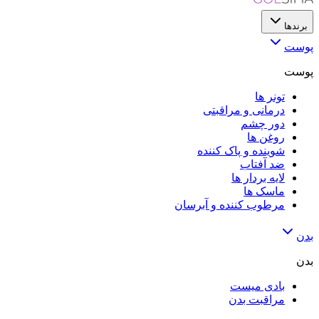
برندها
پوست
پوست
تونر ها
درمانی و مراقبتی
دور چشم
روغن ها
شوینده و پاک کننده
ضد آفتاب
لایه‌ بردار ها
ماسک ها
مرطوب کننده و آبرسان
بدن
بدن
بادی میست
مراقبت بدن