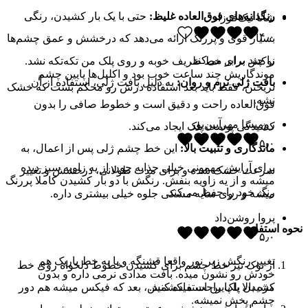
رنگدانه‌های فوق‌العاده غلیظ:
حتی با یک بار کشیدن، رنگی
شانا نیک‌فرزاد
۴٫۰
بسیار قوی و پررنگ ارائه می‌دهد که درخشش و عمق چشم‌ها
را چند برابر می‌کند.
نوکش برای خط ظریف خوبه و روی پلک من تکه‌تکه نشد.
موندگاریش چند ساعت خوب بود و اکلیل‌ها پایین چشم
بافت ژلی نرم و روان:
به دلیل بافت ژلی، استفاده از آن
نریختن، فقط باید بعد استفاده درش رو محکم بست که خشک
نشه.
فوق‌العاده راحت و دقیق است و خطوط صافی را بدون
رومیسا مهرآیین‌پور
کشیدگی پوست پلک ایجاد می‌کند.
۵٫۰
ماندگاری و تثبیت بالا:
این خط چشم ژلی پس از اعمال، به
برای آرایش مهمونی خیلی جذابه چون از یه زاویه سبز دیده
سرعت خشک شده و برای مدت طولانی، درخشش و تغییر
میشه و از یه زاویه بنفش. رنگش با دو بار کشیدن کاملا پررنگ
رنگ خود را حفظ می‌کند.
میشه و روی سایه مشکی جلوه خیلی بیشتری داره.
پروا روشن‌داد
نحوه استفاده
۵٫۰
تغییر رنگش زیر نور واقعا قشنگه و با یه خط باریک هم
از نوک تیز خط چشم برای کشیدن خطوط دلخواه روی خط
خودش رو نشون میده. بافت مدادی نرمی داره و بدون
مژه بالا یا پایین استفاده کنید.
کشیدن پلک راحت میکشمش، بعد که فیکس میشه هم دور
چشم پخش نمیشه.