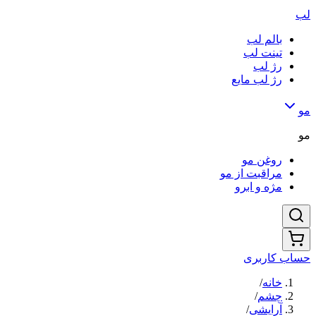
لب
بالم لب
تینت لب
رژ لب
رژ لب مایع
مو
مو
روغن مو
مراقبت از مو
مژه و ابرو
حساب کاربری
خانه
/
چشم
/
آرایشی
/