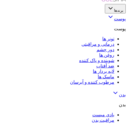
برندها
پوست
پوست
تونر ها
درمانی و مراقبتی
دور چشم
روغن ها
شوینده و پاک کننده
ضد آفتاب
لایه‌ بردار ها
ماسک ها
مرطوب کننده و آبرسان
بدن
بدن
بادی میست
مراقبت بدن