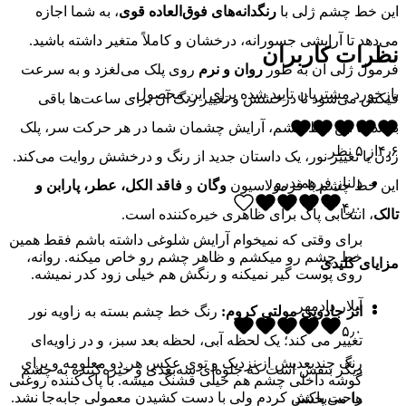
این خط چشم ژلی با
رنگدانه‌های فوق‌العاده قوی
، به شما اجازه
می‌دهد تا آرایشی جسورانه، درخشان و کاملاً متغیر داشته باشید.
نظرات کاربران
فرمول ژلی آن به طور
روان و نرم
روی پلک می‌لغزد و به سرعت
بازخورد مشتریان تایید شده برای این محصول.
فیکس می‌شود تا درخشش و تغییر رنگ آن برای ساعت‌ها باقی
بماند. با این خط چشم، آرایش چشمان شما در هر حرکت سر، پلک
۴٫۶
از
۵
نظر
زدن یا تغییر نور، یک داستان جدید از رنگ و درخشش روایت می‌کند.
دلناز فرهمندرو
این خط چشم با فرمولاسیون
وگان
و
فاقد الکل، عطر، پارابن و
۴٫۰
تالک
، انتخابی پاک برای ظاهری خیره‌کننده است.
برای وقتی که نمیخوام آرایش شلوغی داشته باشم فقط همین
خط چشم رو میکشم و ظاهر چشم رو خاص میکنه. روانه،
مزایای کلیدی
روی پوست گیر نمیکنه و رنگش هم خیلی زود کدر نمیشه.
آیلار دادمهر
اثر جادویی مولتی کروم:
رنگ خط چشم بسته به زاویه نور
۵٫۰
تغییر می‌ کند؛ یک لحظه آبی، لحظه بعد سبز، و در زاویه‌ای
رنگ چندبعدیش از نزدیک و توی عکس هر دو معلومه و برای
دیگر بنفش است که جلوه‌ای سه‌بعدی و خیره‌کننده به چشم‌
گوشه داخلی چشم هم خیلی قشنگ میشه. با پاک‌کننده روغنی
راحت پاکش کردم ولی با دست کشیدن معمولی جابه‌جا نشد.
ها می‌بخشد.