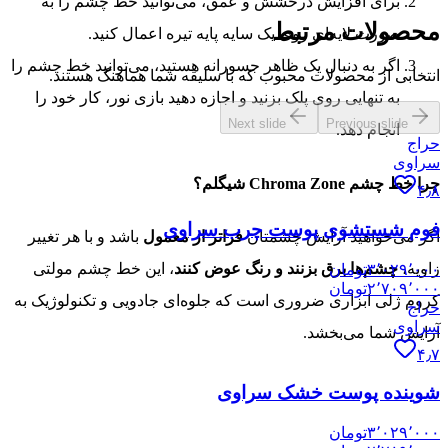
برای افزایش درخشش و عمق، می‌توانید خط چشم را به
محصولات مرتبط
صورت لایه‌ای روی یک سایه پایه تیره اعمال کنید.
اگر به دنبال یک ظاهر جسورانه هستید، می‌توانید خط چشم را
انتخابی از محصولات محبوب که با سلیقه شما هماهنگ هستند.
به تنهایی روی پلک بزنید و اجازه دهید بازی نور، کار خود را
Next slide
Previous slide
انجام دهد.
حراج
سراوی
چرا خط چشم Chroma Zone شیگلم؟
۴٫۸
فوم شستشوی پوست چرب سراوی
اگر می‌خواهید آرایش چشمتان
فراتر از معمول
باشد و با هر تغییر
زاویه،
چشم‌ها برق بزنند و رنگ عوض کنند
، این خط چشم مولتی
۳٬۰۲۹٬۰۰۰
تومان
۲٬۷۰۹٬۰۰۰
تومان
کروم ژلی ابزاری ضروری است که جلوه‌ای جادویی و تکنولوژیک به
حراج
سراوی
آرایش شما می‌بخشد.
۴٫۷
شوینده پوست خشک سراوی
۳٬۰۲۹٬۰۰۰
تومان