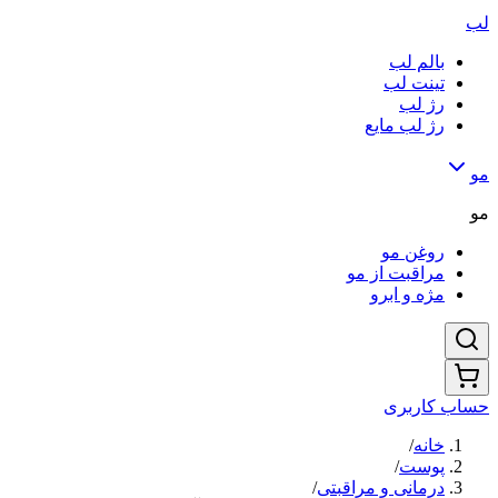
لب
بالم لب
تینت لب
رژ لب
رژ لب مایع
مو
مو
روغن مو
مراقبت از مو
مژه و ابرو
حساب کاربری
خانه
/
پوست
/
درمانی و مراقبتی
/