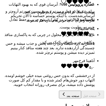
۴٫۰
عصاره پروپولیس 60%
: آبرسان قوی که به بهبود التهابات
برای شب‌ها دو قطره میزنم و صبح پوست صورتم آروم‌تر و
پوستی کمک کرده و پوست را مرطوب می‌کند.
آبرسانی‌شده‌ست. با اینکه پوستم حساسه تا الان تحریکم
نیاسینامید 2%
: موثر در کنترل ترشح چربی و حفظ تعادل
نکرده و برای جای جوش‌های تازه هم بد نبوده.
چربی و رطوبت پوست.
یلدا نیک‌پیام
BHA 0.5%
: لایه‌بردار محلول در چربی که به پاکسازی منافذ
۵٫۰
و کاهش چربی اضافی کمک می‌کند.
بافتش یه ذره غلیظه ولی راحت پخش و جذب میشه و حس
چسبندگی آزاردهنده نداره. بعد چند هفته منافذ کنار بینیم
تمیزتر دیده میشن و پوستم نرم‌تر شده.
آناهیتا فرخ‌مهر
۵٫۰
از درخششی که بدون حس روغنی میده خیلی خوشم اومده.
التهاب دور جوش‌هام کمتر شده و با مقدار کم کل صورت
پوشش داده میشه، برای مصرف روزانه انتخاب خوبیه.
صفحه قبل
صفحه بعد