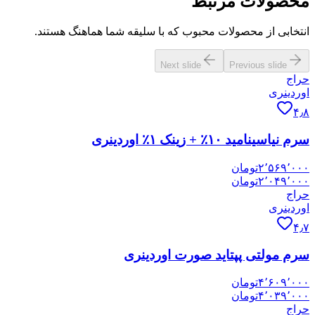
محصولات مرتبط
انتخابی از محصولات محبوب که با سلیقه شما هماهنگ هستند.
Next slide
Previous slide
حراج
اوردینری
۴٫۸
سرم نیاسینامید ۱۰٪ + زینک ۱٪ اوردینری
۲٬۵۶۹٬۰۰۰
تومان
۲٬۰۴۹٬۰۰۰
تومان
حراج
اوردینری
۴٫۷
سرم مولتی پپتاید صورت اوردینری
۴٬۶۰۹٬۰۰۰
تومان
۴٬۰۳۹٬۰۰۰
تومان
حراج