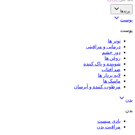
برندها
پوست
پوست
تونر ها
درمانی و مراقبتی
دور چشم
روغن ها
شوینده و پاک کننده
ضد آفتاب
لایه‌ بردار ها
ماسک ها
مرطوب کننده و آبرسان
بدن
بدن
بادی میست
مراقبت بدن