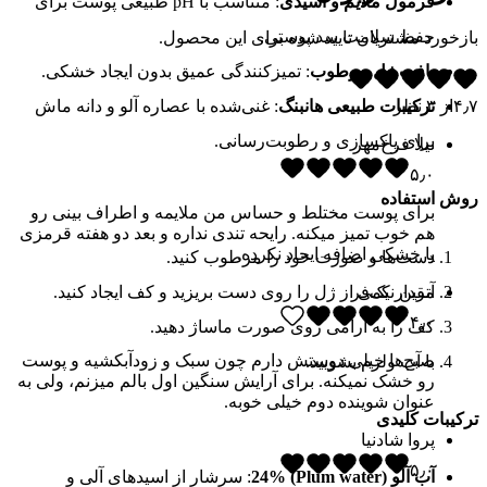
فرمول ملایم و اسیدی
: متناسب با pH طبیعی پوست برای
حفظ سلامت سد پوستی.
بازخورد مشتریان تایید شده برای این محصول.
بافت ژل مرطوب
: تمیزکنندگی عمیق بدون ایجاد خشکی.
۴٫۷
از
۳
نظر
ترکیبات طبیعی هانبنگ
: غنی‌شده با عصاره آلو و دانه ماش
برای پاکسازی و رطوبت‌رسانی.
نیلا فرخ‌مهر
۵٫۰
روش استفاده
برای پوست مختلط و حساس من ملایمه و اطراف بینی رو
هم خوب تمیز میکنه. رایحه تندی نداره و بعد دو هفته قرمزی
یا خشکی اضافه ایجاد نکرده.
دست‌ها و صورت خود را مرطوب کنید.
مقدار کمی از ژل را روی دست بریزید و کف ایجاد کنید.
آترین نیک‌فر
۴٫۰
کف را به آرامی روی صورت ماساژ دهید.
صبح‌ها خیلی دوستش دارم چون سبک و زودآبکشیه و پوست
با آب ولرم بشویید.
رو خشک نمیکنه. برای آرایش سنگین اول بالم میزنم، ولی به
عنوان شوینده دوم خیلی خوبه.
ترکیبات کلیدی
پروا شادنیا
۵٫۰
آب آلو (Plum water) 24%
: سرشار از اسیدهای آلی و