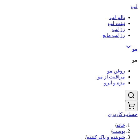
لب
بالم لب
تینت لب
رژ لب
رژ لب مایع
مو
مو
روغن مو
مراقبت از مو
مژه و ابرو
حساب کاربری
خانه
/
پوست
/
شوینده و پاک کننده
/