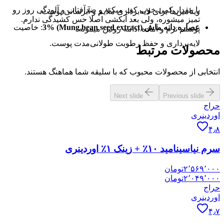
با مقدار کمی خوب کف میکنه و ضدآفتاب و آلودگی روز رو
ویتامین‌ها برای لایه‌برداری ملایم و آبرسانی پوست.
تمیز میشوره، ولی بعد آبکشی اصلا حس کشیدگی ندارم.
عصاره دانه ماش (Mung bean seed extract) 3%
: خاصیت
پوستم نرم و آماده ادامه روتین میمونه.
لایه‌برداری و حفظ رطوبت طولانی‌مدت پوست.
محصولات مرتبط
انتخابی از محصولات محبوب که با سلیقه شما هماهنگ هستند.
Next slide
Previous slide
حراج
اوردینری
۴٫۸
سرم نیاسینامید ۱۰٪ + زینک ۱٪ اوردینری
۲٬۵۶۹٬۰۰۰
تومان
۲٬۰۴۹٬۰۰۰
تومان
حراج
اوردینری
۴٫۷