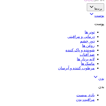
برندها
پوست
پوست
تونر ها
درمانی و مراقبتی
دور چشم
روغن ها
شوینده و پاک کننده
ضد آفتاب
لایه‌ بردار ها
ماسک ها
مرطوب کننده و آبرسان
بدن
بدن
بادی میست
مراقبت بدن