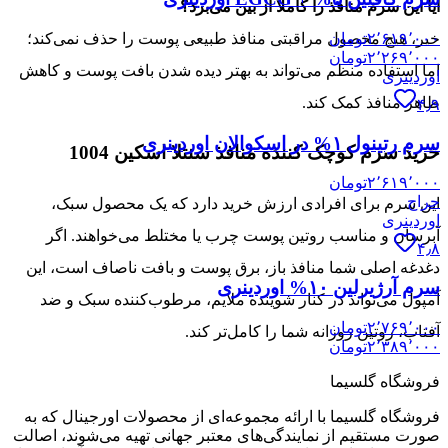
آیا این سرم منافذ را کاملا از بین می‌برد؟
خیر، هیچ محصول مراقبتی منافذ طبیعی پوست را حذف نمی‌کند؛
۲٬۶۱۹٬۰۰۰
تومان
۲٬۲۶۹٬۰۰۰
تومان
اما استفاده منظم می‌تواند به بهتر دیده شدن بافت پوست و کاهش
اوردینری
ظاهر منافذ کمک کند.
۴٫۹
سرم رتینول ۱% در اسکوالان اوردینری
خرید سرم کوچک کننده منافذ سنتلا اسکین 1004
۲٬۶۱۹٬۰۰۰
تومان
حراج
این سرم برای افرادی ارزش خرید دارد که یک محصول سبک،
اوردینری
آبرسان و مناسب روتین پوست چرب یا مختلط می‌خواهند. اگر
۴٫۸
دغدغه اصلی شما منافذ باز، برق پوست و بافت ناصاف است، این
سرم آرژیرلین ۱۰% اوردینری
آمپول می‌تواند در کنار شوینده ملایم، مرطوب‌کننده سبک و ضد
۲٬۷۶۹٬۰۰۰
تومان
آفتاب، روتین روزانه شما را کامل‌تر کند.
۲٬۳۸۹٬۰۰۰
تومان
فروشگاه گلسیما
فروشگاه گلسیما با ارائه مجموعه‌ای از محصولات اورجینال که به
صورت مستقیم از نمایندگی‌های معتبر جهانی تهیه می‌شوند، اصالت