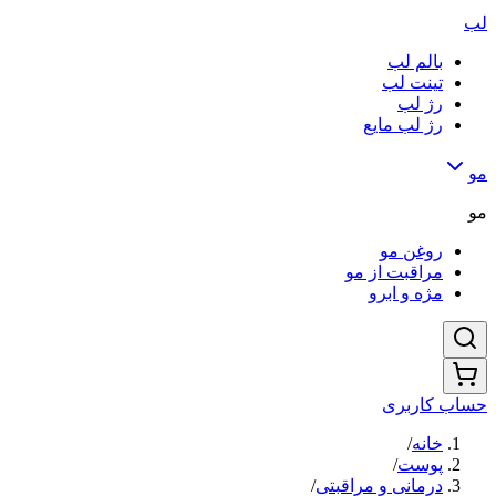
لب
بالم لب
تینت لب
رژ لب
رژ لب مایع
مو
مو
روغن مو
مراقبت از مو
مژه و ابرو
حساب کاربری
خانه
/
پوست
/
درمانی و مراقبتی
/