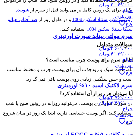
مرطوب‌کننده استفاده کنید و در روتین صبح، ضد آفتاب را فراموش
۲٬۰۴۹٬۰۰۰
تومان
نکنید. برای یک روتین کامل‌تر می‌توانید قبل از سرم از
شوینده
حراج
اوردینری
روغنی ملایم سنتلا اسکین 1004
و در طول روز از
ضد آفتاب هیالو
۴٫۷
سیکا سنتلا اسکین 1004
استفاده کنید.
سرم مولتی پپتاید صورت اوردینری
سوالات متداول
۴٬۶۰۹٬۰۰۰
تومان
۴٬۰۳۹٬۰۰۰
تومان
حراج
آیا این سرم برای پوست چرب مناسب است؟
اوردینری
بله، بافت سبک و زودجذب آن برای پوست چرب و مختلط مناسب
۴٫۹
است و حس سنگینی زیادی روی پوست باقی نمی‌گذارد.
سرم لاکتیک اسید ۱۰% اوردینری
آیا می‌توان هر روز از آن استفاده کرد؟
۲٬۷۶۹٬۰۰۰
تومان
۲٬۴۹۹٬۰۰۰
تومان
در صورت سازگاری پوست، می‌توانید روزانه در روتین صبح یا شب
حراج
استفاده کنید. اگر پوست حساسی دارید، ابتدا یک روز در میان شروع
اوردینری
کنید.
۴٫۸
سرم کافئین ۵% + EGCG اوردینری