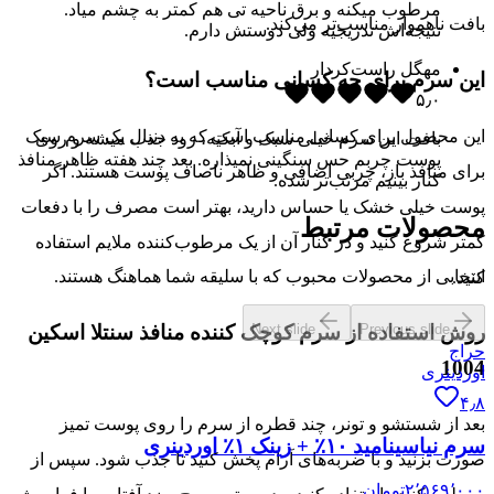
مرطوب میکنه و برق ناحیه تی هم کمتر به چشم میاد.
بافت ناهموار مناسب‌تر می‌کند.
نتیجه‌اش تدریجیه ولی دوستش دارم.
مهگل راست‌کردار
این سرم برای چه کسانی مناسب است؟
۵٫۰
این محصول برای کسانی مناسب است که به دنبال یک سرم سبک
بافت این سرم خیلی سبک و آبکیه، زود جذب میشه و روی
پوست چربم حس سنگینی نمیذاره. بعد چند هفته ظاهر منافذ
برای منافذ باز، چربی اضافی و ظاهر ناصاف پوست هستند. اگر
کنار بینیم مرتب‌تر شده.
پوست خیلی خشک یا حساس دارید، بهتر است مصرف را با دفعات
محصولات مرتبط
کمتر شروع کنید و در کنار آن از یک مرطوب‌کننده ملایم استفاده
انتخابی از محصولات محبوب که با سلیقه شما هماهنگ هستند.
کنید.
Next slide
Previous slide
روش استفاده از سرم کوچک کننده منافذ سنتلا اسکین
حراج
1004
اوردینری
۴٫۸
بعد از شستشو و تونر، چند قطره از سرم را روی پوست تمیز
سرم نیاسینامید ۱۰٪ + زینک ۱٪ اوردینری
صورت بزنید و با ضربه‌های آرام پخش کنید تا جذب شود. سپس از
۲٬۵۶۹٬۰۰۰
تومان