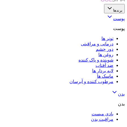
برندها
پوست
پوست
تونر ها
درمانی و مراقبتی
دور چشم
روغن ها
شوینده و پاک کننده
ضد آفتاب
لایه‌ بردار ها
ماسک ها
مرطوب کننده و آبرسان
بدن
بدن
بادی میست
مراقبت بدن