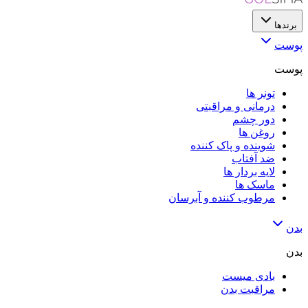
برندها
پوست
پوست
تونر ها
درمانی و مراقبتی
دور چشم
روغن ها
شوینده و پاک کننده
ضد آفتاب
لایه‌ بردار ها
ماسک ها
مرطوب کننده و آبرسان
بدن
بدن
بادی میست
مراقبت بدن