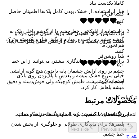
کاملا یکدست بیاد.
قبل از استفاده، از خشک بودن کامل پلک‌ها اطمینان حاصل
گلسا فرنام
کنید.
۵٫۰
با استفاده از اپلیکاتور، خط چشم را از گوشه داخلی پلک به
نوک نمدیش برای کشیدن خط باریک کنترل خوبی داره و
گوشه چشم رو راحت درمیارم. رنگش شاد و یکدسته و ترک
سمت بیرون بکشید و با دقت و آرامش خطی یکنواخت ایجاد
هم نخورده.
کنید.
یلدا روشن‌فر
برای نتیجه‌ای بهتر و ماندگاری بیشتر، می‌توانید از این خط
۵٫۰
چشم بر روی آرایش چشمان پایه یا بدون هیچ گونه آرایشی
خیلی سریع خشک میشه و بعدش با پلک‌زدن روی بالای
استفاده کنید.
چشمم کپی نمیشه. قلمش کوچیکه ولی خوش‌دسته و دقیق
میشه باهاش کار کرد.
ترکیبات کلیدی:
محصولات مرتبط
رنگدانه‌های با کیفیت:
برای ایجاد رنگ‌های زنده و جذاب.
انتخابی از محصولات محبوب که با سلیقه شما هماهنگ هستند.
پلیمرها:
برای ماندگاری طولانی و جلوگیری از پخش شدن
Next slide
Previous slide
خط چشم.
حراج