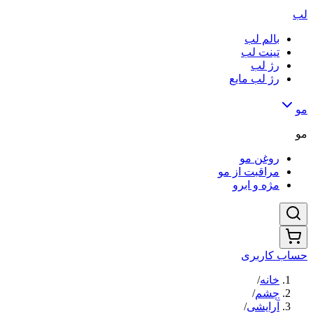
لب
بالم لب
تینت لب
رژ لب
رژ لب مایع
مو
مو
روغن مو
مراقبت از مو
مژه و ابرو
حساب کاربری
خانه
/
چشم
/
آرایشی
/