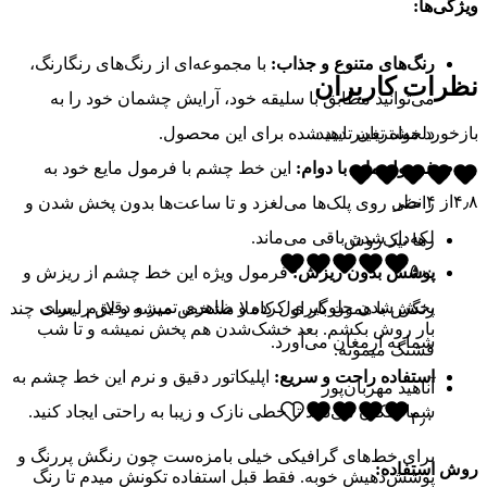
ویژگی‌ها:
رنگ‌های متنوع و جذاب:
با مجموعه‌ای از رنگ‌های رنگارنگ،
نظرات کاربران
می‌توانید مطابق با سلیقه خود، آرایش چشمان خود را به
دلخواه تغییر دهید.
بازخورد مشتریان تایید شده برای این محصول.
فرمول مایع با دوام:
این خط چشم با فرمول مایع خود به
۴٫۸
از
۴
نظر
راحتی روی پلک‌ها می‌لغزد و تا ساعت‌ها بدون پخش شدن و
لکه‌دار شدن باقی می‌ماند.
رها نیک‌روش
۵٫۰
پوشش بدون ریزش:
فرمول ویژه این خط چشم از ریزش و
پخش شدن جلوگیری کرده و ظاهری تمیز و دقیق را برای
رنگش با همون بار اول کاملا مشخص میشه و لازم نیست چند
بار روش بکشم. بعد خشک‌شدن هم پخش نمیشه و تا شب
شما به ارمغان می‌آورد.
قشنگ میمونه.
استفاده راحت و سریع:
اپلیکاتور دقیق و نرم این خط چشم به
آناهید مهربان‌پور
شما امکان می‌دهد تا خطی نازک و زیبا به راحتی ایجاد کنید.
۴٫۰
برای خط‌های گرافیکی خیلی بامزه‌ست چون رنگش پررنگ و
روش استفاده:
پوشش‌دهیش خوبه. فقط قبل استفاده تکونش میدم تا رنگ