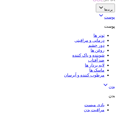
برندها
پوست
پوست
تونر ها
درمانی و مراقبتی
دور چشم
روغن ها
شوینده و پاک کننده
ضد آفتاب
لایه‌ بردار ها
ماسک ها
مرطوب کننده و آبرسان
بدن
بدن
بادی میست
مراقبت بدن