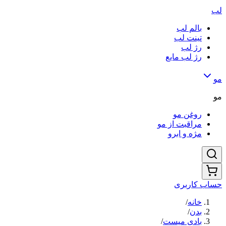
لب
بالم لب
تینت لب
رژ لب
رژ لب مایع
مو
مو
روغن مو
مراقبت از مو
مژه و ابرو
حساب کاربری
خانه
/
بدن
/
بادی میست
/