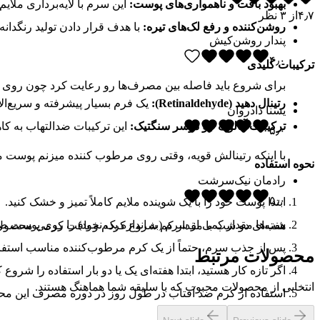
بهبود بافت و ناهمواری‌های پوست:
این سرم با لایه‌برداری مل
۴٫۷
از
۳
نظر
روشن‌کننده و رفع لک‌های تیره:
با هدف قرار دادن تولید رنگدان
پندار روشن‌کیش
۴٫۰
ترکیبات کلیدی
برای شروع باید فاصله بین مصرف‌ها رو رعایت کرد چون روی
رتینال دهید (Retinaldehyde):
یک فرم بسیار پیشرفته و سریع‌الاثر از ویتامین A که نسبت به رتینول معمولی، با سرعت و قدرت بیشتری روی پوست اثر 
یسنا دادروان
ترکیبات آنالوگ جو دوسر سنگتیک:
این ترکیبات ضدالتهاب به ک
۵٫۰
با اینکه رتینالش قویه، وقتی روی مرطوب کننده میزنم پوست
نحوه استفاده
رادمان نیک‌سرشت
۵٫۰
ابتدا پوست خود را با یک شوینده ملایم کاملاً تمیز و خشک کنید.
شب‌ها مقدار کمی از سرم (به اندازه یک نخود) را روی پوست 
هفته‌ای دو شب با مقدار کم شروع کردم و بافت کرمی محصول
پس از جذب سرم، حتماً از یک کرم مرطوب‌کننده مناسب استفاد
محصولات مرتبط
اگر تازه کار هستید، ابتدا هفته‌ای یک یا دو بار استفاده را شروع
انتخابی از محصولات محبوب که با سلیقه شما هماهنگ هستند.
استفاده از کرم ضد آفتاب در طول روز در دوره مصرف این م