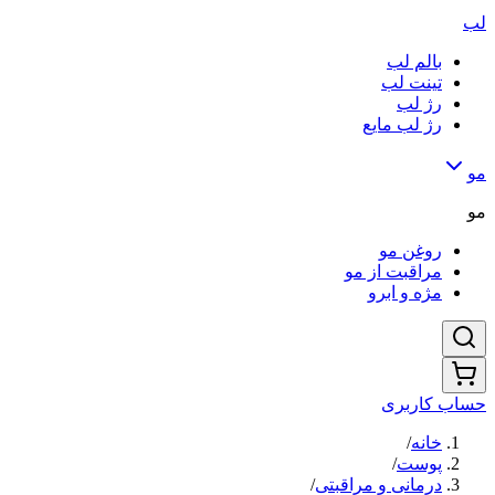
لب
بالم لب
تینت لب
رژ لب
رژ لب مایع
مو
مو
روغن مو
مراقبت از مو
مژه و ابرو
حساب کاربری
خانه
/
پوست
/
درمانی و مراقبتی
/