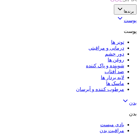
برندها
پوست
پوست
تونر ها
درمانی و مراقبتی
دور چشم
روغن ها
شوینده و پاک کننده
ضد آفتاب
لایه‌ بردار ها
ماسک ها
مرطوب کننده و آبرسان
بدن
بدن
بادی میست
مراقبت بدن