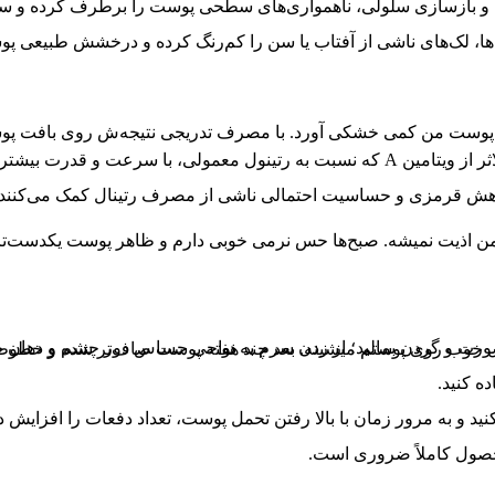
ایم و بازسازی سلولی، ناهمواری‌های سطحی پوست را برطرف کرده و سط
ه‌ها، لک‌های ناشی از آفتاب یا سن را کم‌رنگ کرده و درخشش طبیعی پوس
 پوست من کمی خشکی آورد. با مصرف تدریجی نتیجه‌ش روی بافت پوس
می‌گذارد و چروک‌ها و لک‌ها را بهبود می‌بخشد.
اهش قرمزی و حساسیت احتمالی ناشی از مصرف رتینال کمک می‌کنند ت
 من اذیت نمیشه. صبح‌ها حس نرمی خوبی دارم و ظاهر پوست یکدست‌تر
صورت و گردن بمالید؛ از زدن سرم به نواحی حساس دور چشم و دهان خ
 خوب روی پوستم میشینه. بعد چند هفته پوست صاف‌تر شده و خطوط 
ه کنید.
 کنید و به مرور زمان با بالا رفتن تحمل پوست، تعداد دفعات را افزایش د
حصول کاملاً ضروری است.