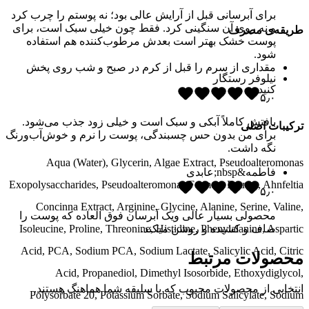
برای آبرسانی قبل از آرایش عالی بود؛ نه پوستم را چرب کرد
و نه روی آن سنگینی کرد. فقط چون خیلی سبک است، برای
طریقه‌ی مصرف
پوست خشک بهتر است بعدش مرطوب‌کننده هم استفاده
شود.
مقداری از سرم را قبل از کرم در صبح و شب روی پخش
نیلوفر رستگار
کنید.
۵٫۰
بافتش کاملاً آبکی و سبک است و خیلی زود جذب می‌شود.
ترکیبات اصلی
برای من بدون حس چسبندگی، پوست را نرم و خوش‌آب‌ورنگ
نگه داشت.
Aqua (Water), Glycerin, Algae Extract, Pseudoalteromonas
فاطمه&nbsp;عابدی
Exopolysaccharides, Pseudoalteromonas Ferment Extract, Ahnfeltia
۵٫۰
Concinna Extract, Arginine, Glycine, Alanine, Serine, Valine,
محصولی بسیار عالی ویک آبرسان فوق العاده که پوست را
صاف و کشیده و روشن میکند.
Isoleucine, Proline, Threonine, Histidine, Phenylalanine, Aspartic
Acid, PCA, Sodium PCA, Sodium Lactate, Salicylic Acid, Citric
محصولات مرتبط
Acid, Propanediol, Dimethyl Isosorbide, Ethoxydiglycol,
انتخابی از محصولات محبوب که با سلیقه شما هماهنگ هستند.
Polysorbate 20, Potassium Sorbate, Sodium Salicylate, Sodium