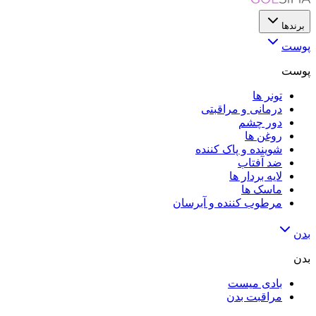
برندها
پوست
پوست
تونر ها
درمانی و مراقبتی
دور چشم
روغن ها
شوینده و پاک کننده
ضد آفتاب
لایه‌ بردار ها
ماسک ها
مرطوب کننده و آبرسان
بدن
بدن
بادی میست
مراقبت بدن