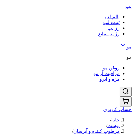
لب
بالم لب
تینت لب
رژ لب
رژ لب مایع
مو
مو
روغن مو
مراقبت از مو
مژه و ابرو
حساب کاربری
خانه
/
پوست
/
مرطوب کننده و آبرسان
/