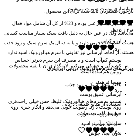
جوانسازی پوست صورت می‌شود.
بازخورد مشتریان تایید شده برای این محصول.
این کنسانتره بسیار غنی بوده و 23% از کل آن شامل مواد فعال
۴٫۸
از
۵
نظر
می‌باشد ولی در عین حال به دلیل بافت سبک بسیار مناسب کسانی
آرزو کیانی
هست که پوست چربی دارند و یا به دنبال یک سرم سبک و زود جذب
۵٫۰
هستند. از لحاظ آبرسانی نیز تفاوتی با سرم هیالورونیک اسید ندارد.
پوستم کم‌آب است و با مصرف این سرم دیرتر احساس
کشیدگی و خشکی می‌کنم. لایه‌گذاری آن با بقیه محصولات
ویژگی‌های سرم هیالورونیک دریایی اوردینری
روتین هم ساده است.
مهسا فرهمند
بافت بسیار سبک و زود جذب
۵٫۰
آبرسانی عمیق پوست
نسبت به سرم‌های هیالورونیک غلیظ، حس خیلی راحت‌تری
استفاده از منابع طبیعی دریایی
روی پوست دارد. رطوبت خوبی می‌دهد و انگار چیزی روی
صورتم باقی نمی‌ماند.
جوانساز پوست صورت
سرشار از آمینو اسید
سارا نیک‌پی
۴٫۰
بدون ایجاد جوش