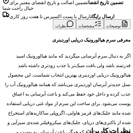
تضمین تاریخ انقضا
تضمین اصالت و تاریخ انقضای معتبر برای
خیال راحت شما
ارسال رایگان
ارسال با پست اکسپرس تا هفت روز کاری
توضیحات
مشخصات
نظرات
معرفی سرم هیالورونیک دریایی اوردینری
اگر به دنبال سرم آبرسانی میگردید که مانند هیالورونیک اسید
قدرتمند باشد ولی بافت سبک‌تر با جذب زودتری داشته باشد
هیالورونیک دریایی اوردینری بهترین انتخاب شماست. این محصول
نسل جدیدتر آبرسان‌ اوردینری می‌باشد که همانند هیالورونیک آب را
جذب کرده و داخل خود حفظ‌ می‌کند و باعث آبرسانی به اعماق
پوست می‌شود. برای ساخت این سرم از مواد غنی دریایی استفاده
شده مانند جلبک‌های قرمز هاوایی، اگزوپلی ساکارید‌های استخراج
شده از باکتری‌های دریای، جلبک‌های میکروفیلتر شده‌ی سبزآبی و
نظرات کاربران
همچنین انواع آمینو اسید که همگی باعث آبرسانی به پوست و