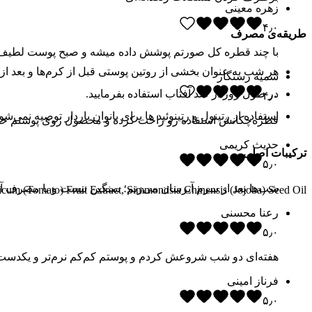
زهره معینی
۴٫۰
طریقه‌ی مصرف
با چند قطره کل صورتم پوشش داده میشه و صبح پوست لطیف‌ت
هر شب به عنوان بخشی از روتین پوستی قبل از کرم‌ها و بعد از 
سمیه رستگار
در طول روز از ضد آفتاب استفاده بفرمایید.
۴٫۰
استفاده از رتینول و رتینوئید ها برای بانوان باردار توصیه نمی‌شو
قطره‌چکانش استفاده رو راحت کرده و محصول روی پوستم خوب م
حدیث کریمی
ترکیبات اصلی
۵٫۰
شب‌ها بعد از سرم آبرسان می‌زنم؛ سنگین نیست و با مصرف آرو
cum (Tomato) Fruit Extract, Simmondsia Chinensis (Jojoba) Seed Oil
رعنا محسنی
۵٫۰
هفته‌ای دو شب شروعش کردم و پوستم کم‌کم نرم‌تر و یکدست
فرناز امینی
۵٫۰