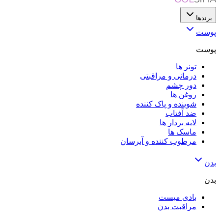
برندها
پوست
پوست
تونر ها
درمانی و مراقبتی
دور چشم
روغن ها
شوینده و پاک کننده
ضد آفتاب
لایه‌ بردار ها
ماسک ها
مرطوب کننده و آبرسان
بدن
بدن
بادی میست
مراقبت بدن