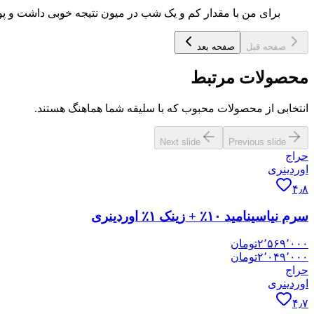
برای من با مقدار کم و یک شب در میون نتیجه خوبی داشت و 
صفحه قبل
صفحه بعد
محصولات مرتبط
انتخابی از محصولات محبوب که با سلیقه شما هماهنگ هستند.
Next slide
Previous slide
حراج
اوردینری
۴٫۸
سرم نیاسینامید ۱۰٪ + زینک ۱٪ اوردینری
۲٬۵۶۹٬۰۰۰
تومان
۲٬۰۴۹٬۰۰۰
تومان
حراج
اوردینری
۴٫۷