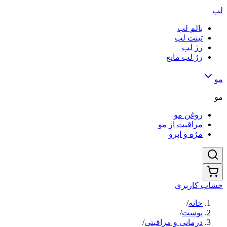
لب
بالم لب
تینت لب
رژ لب
رژ لب مایع
مو
مو
روغن مو
مراقبت از مو
مژه و ابرو
حساب کاربری
خانه
/
پوست
/
درمانی و مراقبتی
/