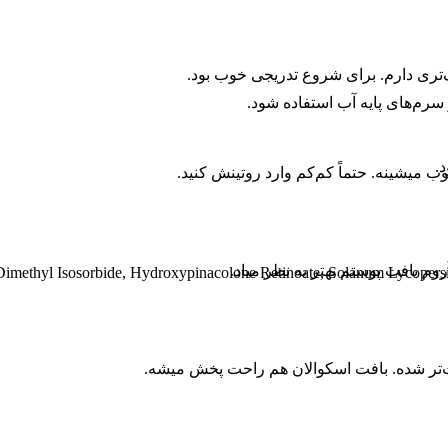
ری دارم. برای شروع تدریجی خوب بود.
سرم‌های پایه آب استفاده شود.
د.
یشینه. حتماً کم‌کم وارد روتینش کنید.
م بافت پوستم بهتر به نظر میاد.
Dimethyl Isosorbide, Hydroxypinacolone Retinoate, Solanum Lycopersi
‌تر شده. بافت اسکوالان هم راحت پخش میشه.