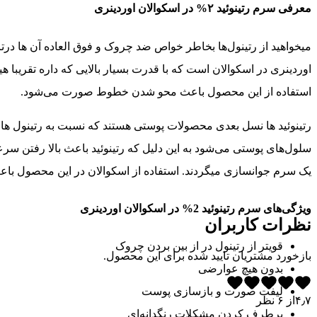
معرفی سرم رتینوئید ۲% در اسکوالان اوردینری
اوردینری در اسکوالان است که با قدرت بسیار بالایی که داره تقری
استفاده از این محصول باعث محو شدن خطوط صورت می‌شود.
رتینوئید ها نسل بعدی محصولات پوستی هستند که نسبت به رتینول ها قدر
سلول‌های پوستی می‌شود به این دلیل که رتینوئید باعث بالا رفتن سر
یک سرم جوانسازی میگردند. استفاده از اسکوالان در این محصول ب
ویژگی‌های سرم رتینوئید 2% در اسکوالان اوردینری
نظرات کاربران
قویتر از رتینول در از بین بردن چروک
بازخورد مشتریان تایید شده برای این محصول.
بدون هیچ عوارضی
لیفت صورت و بازسازی پوست
۴٫۷
از
۶
نظر
برطرف کردن مشکلات رنگدانه‌ای