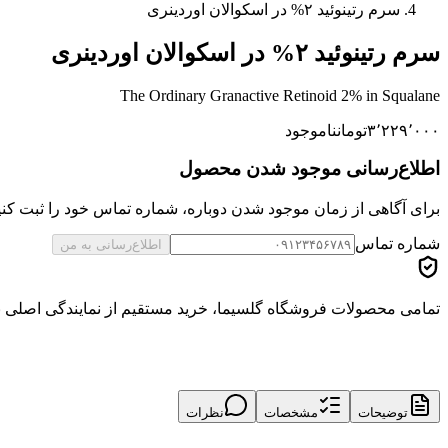
سرم رتینوئید ۲% در اسکوالان اوردینری
سرم رتینوئید ۲% در اسکوالان اوردینری
The Ordinary Granactive Retinoid 2% in Squalane
۳٬۲۲۹٬۰۰۰
تومان
ناموجود
اطلاع‌رسانی موجود شدن محصول
برای آگاهی از زمان موجود شدن دوباره، شماره تماس خود را ثبت کنید
شماره تماس
اطلاع‌رسانی به من
تمامی محصولات فروشگاه گلسیما، خرید مستقیم از نمایندگی اصلی برن
توضیحات
مشخصات
نظرات