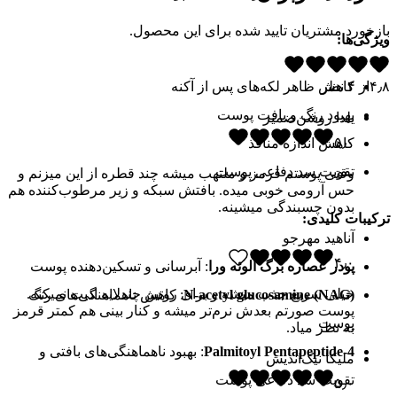
بازخورد مشتریان تایید شده برای این محصول.
ویژگی‌ها:
۴٫۸
از
۴
نظر
کاهش ظاهر لکه‌های پس از آکنه
بهبود رنگ و بافت پوست
یلدا روشن‌ضمیر
۵٫۰
کاهش اندازه منافذ
تقویت سد دفاعی پوست
وقتی پوستم قرمز و ملتهب میشه چند قطره از این میزنم و
حس آرومی خوبی میده. بافتش سبکه و زیر مرطوب‌کننده هم
بدون چسبندگی میشینه.
ترکیبات کلیدی:
آناهید مهرجو
۴٫۰
پودر عصاره برگ آلوئه ورا
: آبرسانی و تسکین‌دهنده پوست
خیلی سریع جذب میشه و برای روتین چندلایه اذیت نمیکنه.
N-acetyl glucosamine (NAG)
: کاهش ناهماهنگی‌های رنگ
پوست صورتم بعدش نرم‌تر میشه و کنار بینی هم کمتر قرمز
پوست
به نظر میاد.
Palmitoyl Pentapeptide-4
: بهبود ناهماهنگی‌های بافتی و
ملیکا نیک‌اندیش
تقویت سد دفاعی پوست
۵٫۰