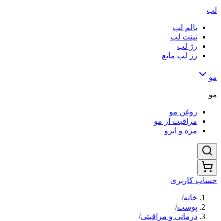
لب
بالم لب
تینت لب
رژ لب
رژ لب مایع
مو
مو
روغن مو
مراقبت از مو
مژه و ابرو
حساب کاربری
خانه
/
پوست
/
درمانی و مراقبتی
/