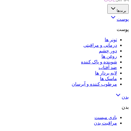
برندها
پوست
پوست
تونر ها
درمانی و مراقبتی
دور چشم
روغن ها
شوینده و پاک کننده
ضد آفتاب
لایه‌ بردار ها
ماسک ها
مرطوب کننده و آبرسان
بدن
بدن
بادی میست
مراقبت بدن