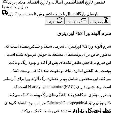
تضمین تاریخ انقضا
تضمین اصالت و تاریخ انقضای معتبر برای
خیال راحت شما
ارسال رایگان
ارسال با پست اکسپرس تا هفت روز کاری
توضیحات
مشخصات
نظرات
سرم آلوئه ورا 2% اوردینری
سرم آلوئه ورا 2% اوردینری، سرمی سبک و تسکین‌دهنده است که
به‌طور خاص برای پوست‌های مستعد به جوش فرموله شده است.
این سرم با کاهش ظاهر لکه‌های پس از آکنه و بهبود رنگ و بافت
پوست، به کاهش اندازه منافذ و تقویت سد دفاعی پوست کمک
می‌کند. این محصول شامل پودر عصاره برگ آلوئه ورا برای آبرسانی
است و همچنین دارای N-acetyl glucosamine (NAG) است که
به‌طور مؤثری به کاهش ناهماهنگی‌های رنگ پوست کمک می‌کند.
تکنولوژی پپتید Palmitoyl Pentapeptide-4 نیز به بهبود ناهماهنگی‌های
نظرات کاربران
بافتی و تقویت حمایت از سد دفاعی پوست کمک می‌کند.