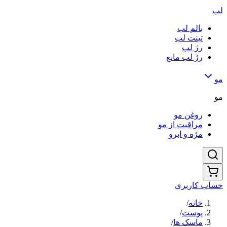
لب
بالم لب
تینت لب
رژ لب
رژ لب مایع
مو
مو
روغن مو
مراقبت از مو
مژه و ابرو
حساب کاربری
خانه
/
پوست
/
ماسک ها
/