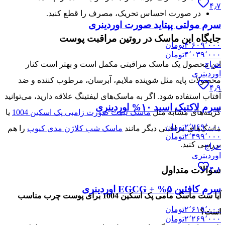
۴٫۷
در صورت احساس تحریک، مصرف را قطع کنید.
سرم مولتی پپتاید صورت اوردینری
جایگاه این ماسک در روتین مراقبت پوست
۴٬۶۰۹٬۰۰۰
تومان
۴٬۰۳۹٬۰۰۰
تومان
حراج
این محصول یک ماسک مراقبتی مکمل است و بهتر است کنار
اوردینری
محصولات پایه مثل شوینده ملایم، آبرسان، مرطوب کننده و ضد
۴٫۹
آفتاب استفاده شود. اگر به ماسک‌های لیفتینگ علاقه دارید، می‌توانید
سرم لاکتیک اسید ۱۰% اوردینری
گزینه‌های مشابه مثل
ماسک لیفت صورت زامبی پک اسکین 1004
یا
۲٬۷۶۹٬۰۰۰
تومان
ماسک‌های مراقبتی دیگر مانند
ماسک شب کلاژن مدی کیوب
را هم
۲٬۴۹۹٬۰۰۰
تومان
بررسی کنید.
حراج
اوردینری
سوالات متداول
۴٫۸
سرم کافئین ۵% + EGCG اوردینری
آیا ست ماسک مامی پک اسکین 1004 برای پوست چرب مناسب
۲٬۶۱۹٬۰۰۰
تومان
است؟
۲٬۲۶۹٬۰۰۰
تومان