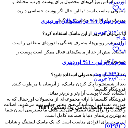
بله، بر اساس ویژگی‌های محصول برای پوست چرب، مختلط و
اوردینری
۴٫۹
معمولی مناسب است؛ با این حال اگر پوست حساسی دارید،
مصرف را با فاصله بیشتر شروع کنید.
سرم رتینول ۱% در اسکوالان اوردینری
۲٬۶۱۹٬۰۰۰
تومان
آیا می‌توان هر روز از این ماسک استفاده کرد؟
حراج
برای بیشتر روتین‌ها، مصرف هفتگی یا دوره‌ای منطقی‌تر است.
اوردینری
۴٫۸
استفاده بیش از حد از ماسک‌های فعال ممکن است پوست را
حساس کند.
سرم آرژیرلین ۱۰% اوردینری
۲٬۷۶۹٬۰۰۰
تومان
بعد از ماسک چه محصولی استفاده شود؟
۲٬۳۸۹٬۰۰۰
تومان
بعد از شستشو یا پاک کردن ماسک، از آبرسان یا مرطوب کننده
فروشگاه گلسیما
استفاده کنید تا پوست آرام‌تر و نرم‌تر بماند.
فروشگاه گلسیما با ارائه مجموعه‌ای از محصولات اورجینال که به
صورت مستقیم از نمایندگی‌های معتبر جهانی تهیه می‌شوند، اصالت
خرید ست ماسک مامی پک اسکین 1004
و کیفیت را برای شما تضمین می‌کند. هدف ما دسترسی آسان شما
به بهترین برندهای دنیا با ضمانت کامل است.
این ست برای افرادی مناسب است که یک ماسک لیفتینگ و شاداب