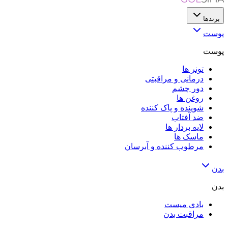
برندها
پوست
پوست
تونر ها
درمانی و مراقبتی
دور چشم
روغن ها
شوینده و پاک کننده
ضد آفتاب
لایه‌ بردار ها
ماسک ها
مرطوب کننده و آبرسان
بدن
بدن
بادی میست
مراقبت بدن