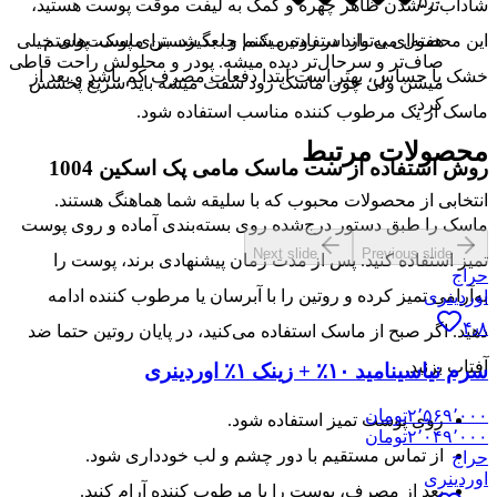
۵٫۰
شاداب‌تر شدن ظاهر چهره و کمک به لیفت موقت پوست هستید،
این محصول می‌تواند در روتین شما جا بگیرد. برای پوست‌های خیلی
هفته‌ای یه بار استفاده میکنم و بعد شستن ماسک، پوستم
صاف‌تر و سرحال‌تر دیده میشه. پودر و محلولش راحت قاطی
خشک یا حساس، بهتر است ابتدا دفعات مصرف کم باشد و بعد از
میشن ولی چون ماسک زود سفت میشه باید سریع پخشش
کرد.
ماسک از یک مرطوب کننده مناسب استفاده شود.
محصولات مرتبط
روش استفاده از ست ماسک مامی پک اسکین 1004
انتخابی از محصولات محبوب که با سلیقه شما هماهنگ هستند.
ماسک را طبق دستور درج‌شده روی بسته‌بندی آماده و روی پوست
Next slide
Previous slide
تمیز استفاده کنید. پس از مدت زمان پیشنهادی برند، پوست را
حراج
به‌آرامی تمیز کرده و روتین را با آبرسان یا مرطوب کننده ادامه
اوردینری
۴٫۸
دهید. اگر صبح از ماسک استفاده می‌کنید، در پایان روتین حتما ضد
آفتاب بزنید.
سرم نیاسینامید ۱۰٪ + زینک ۱٪ اوردینری
۲٬۵۶۹٬۰۰۰
تومان
روی پوست تمیز استفاده شود.
۲٬۰۴۹٬۰۰۰
تومان
از تماس مستقیم با دور چشم و لب خودداری شود.
حراج
اوردینری
بعد از مصرف، پوست را با مرطوب کننده آرام کنید.