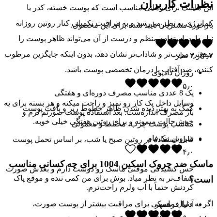
نظرات کاربران
این ماسک برای زمانی مناسب است که پوست خسته، کدر یا
کم‌انرژی به نظر می‌رسد و به مراقبت تکمیلی کنار روتین روزانه
بازخورد مشتریان تایید شده برای این محصول.
نیاز دارد. استفاده منظم و درست از آن می‌تواند ظاهر پوست را
جمع‌تر، مرتب‌تر و شاداب‌تر نشان دهد، بدون اینکه جایگزین مرطوب
۴٫۷
از
۳
نظر
کننده، ضد آفتاب یا درمان تخصصی پوست باشد.
روژان دادپوی
۵٫۰
پک 8 عددی مناسب مصرف دوره‌ای و هفتگی
وسایل داخل پک کار رو تمیز و راحت میکنه و هر بسته برای یه
کمک به بهتر دیده شدن ظاهر خطوط ریز و بافت پوست
بار مصرف اندازه‌ست. بعد استفاده پوست صورتم نرم و
خوش‌حالت میمونه و برای روتین هفتگی خیلی خوبه.
مناسب پوست چرب، مختلط و معمولی
شروین نیک‌فام
قابل استفاده در روتین صبح یا شب، بر اساس تحمل پوست
۴٫۰
ماسک ضد چروک اسکین 1004 برای چه کسانی مناسب
حس کشیدگی موقتی ماسک رو دوست دارم و بعدش صورت
شفاف‌تر به نظر میاد. بوش برای من کمی تنده و موقع پاک
است؟
کردنش حتماً با آب ولرم راحت‌ترم.
اگر به دنبال ماسکی برای مراقبت بیشتر از پوست صورت،
آدلیا فرهمهر