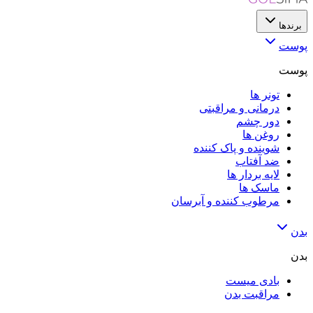
برندها
پوست
پوست
تونر ها
درمانی و مراقبتی
دور چشم
روغن ها
شوینده و پاک کننده
ضد آفتاب
لایه‌ بردار ها
ماسک ها
مرطوب کننده و آبرسان
بدن
بدن
بادی میست
مراقبت بدن