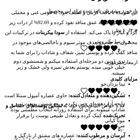
بازخورد مشتریان تایید شده برای این محصول.
این شوینده با بافت کرمی و لطیف خود، به فومی غنی و مخملی
تبدیل می‌شود که به عمق منافذ نفوذ کرده و 92.69% از ذرات ریز
۴٫۷
از
۶
نظر
گرد و غبار را پاک می‌کند. استفاده از
سودا بیکربنات
در ترکیبات این
درسا نیک‌روش
محصول، به جذب و حذف موثر سبوم و ناخالصی‌های موجود در
۴٫۰
منافذ کمک کرده و پوستی تمیز، شفاف و شاداب را برای شما به
توی روتین دو مرحله‌ای استفاده میکنم و شستشوی دوم
ارمغان می‌آورد.
خیلی خوبی میده. پوستم بعدش تمیزه ولی خشک و زبر
نمیشه.
مزایای کلیدی
تینا یزدان‌جو
۴٫۰
تسکین‌دهنده و متعادل‌کننده:
حاوی عصاره آمپول سنتلا است
رایحه آزاردهنده‌ای حس نکردم و بعد شستن پوست تمیز و
که با خواص التیام‌بخش خود، به
تسکین پوست‌های حساس و
شاداب میمونه. برای استفاده روزانه انتخاب مطمئنی بوده.
تحریک‌شده
کمک کرده و تعادل طبیعی پوست را برقرار
مونا کیانی
می‌کند.
۵٫۰
آبرسان و مرطوب‌کننده:
عصاره های مشتق از نارگیل و