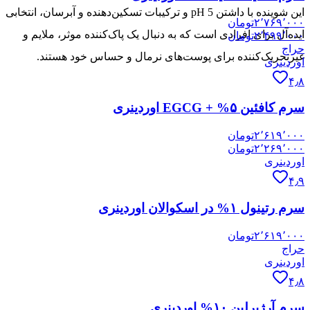
این شوینده با داشتن pH 5 و ترکیبات تسکین‌دهنده و آبرسان، انتخابی
۲٬۷۶۹٬۰۰۰
تومان
ایده‌آل برای افرادی است که به دنبال یک پاک‌کننده موثر، ملایم و
۲٬۴۹۹٬۰۰۰
تومان
حراج
غیرتحریک‌کننده برای پوست‌های نرمال و حساس خود هستند.
اوردینری
۴٫۸
سرم کافئین ۵% + EGCG اوردینری
۲٬۶۱۹٬۰۰۰
تومان
۲٬۲۶۹٬۰۰۰
تومان
اوردینری
۴٫۹
سرم رتینول ۱% در اسکوالان اوردینری
۲٬۶۱۹٬۰۰۰
تومان
حراج
اوردینری
۴٫۸
سرم آرژیرلین ۱۰% اوردینری