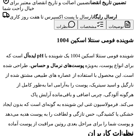
تضمین تاریخ انقضا
تضمین اصالت و تاریخ انقضای معتبر برای
خیال راحت شما
ارسال رایگان
ارسال با پست اکسپرس تا هفت روز کاری
توضیحات
مشخصات
نظرات
شوینده فومی سنتلا اسکین 1004
شوینده فومی سنتلا اسکین 1004 یک شوینده با
pH ایده‌آل
است که
برای انواع پوست، به‌ویژه
پوست‌های نرمال و حساس
، طراحی شده
است.
این محصول با استفاده از عصاره های طبیعی مشتق شده از
نارگیل و اسید سیتریک، پوست را به‌آرامی اما به‌طور کامل از
هرگونه آلودگی، چربی اضافی و باقی‌مانده آرایش پاک
می‌کند.
فرمولاسیون غنی این شوینده به گونه‌ای است که بدون ایجاد
خشکی یا کشیدگی، حس تازگی و لطافت را به پوست هدیه می‌دهد
و پوست شما را برای مراحل بعدی روتین مراقبت از پوست آماده
نظرات کاربران
می‌سازد.