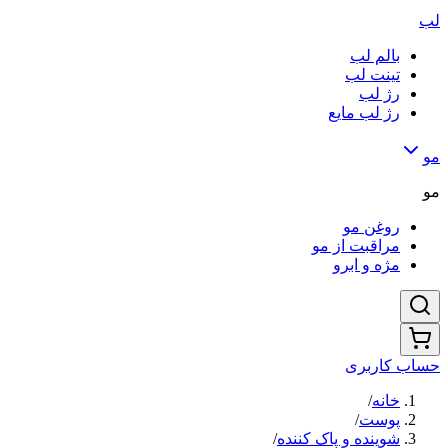
لب
بالم لب
تینت لب
رژ لب
رژ لب مایع
مو
مو
روغن مو
مراقبت از مو
مژه و ابرو
حساب کاربری
خانه
/
پوست
/
شوینده و پاک کننده
/