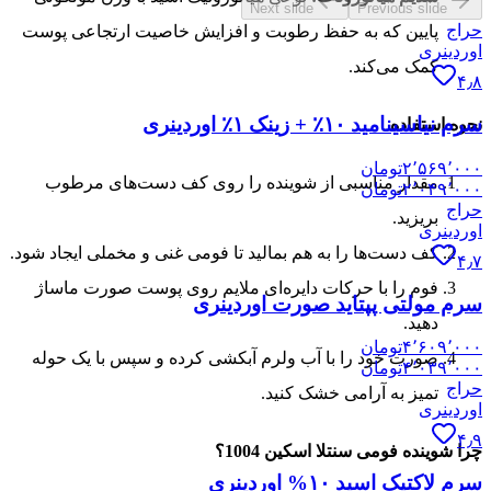
Next slide
Previous slide
حراج
پایین که به حفظ رطوبت و افزایش خاصیت ارتجاعی پوست
اوردینری
کمک می‌کند.
۴٫۸
سرم نیاسینامید ۱۰٪ + زینک ۱٪ اوردینری
نحوه استفاده
۲٬۵۶۹٬۰۰۰
تومان
مقدار مناسبی از شوینده را روی کف دست‌های مرطوب
۲٬۰۴۹٬۰۰۰
تومان
حراج
بریزید.
اوردینری
کف دست‌ها را به هم بمالید تا فومی غنی و مخملی ایجاد شود.
۴٫۷
فوم را با حرکات دایره‌ای ملایم روی پوست صورت ماساژ
سرم مولتی پپتاید صورت اوردینری
دهید.
۴٬۶۰۹٬۰۰۰
تومان
صورت خود را با آب ولرم آبکشی کرده و سپس با یک حوله
۴٬۰۳۹٬۰۰۰
تومان
حراج
تمیز به آرامی خشک کنید.
اوردینری
۴٫۹
چرا شوینده فومی سنتلا اسکین 1004؟
سرم لاکتیک اسید ۱۰% اوردینری