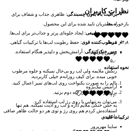
نظرات کاربران
براقیت بالا بدون چسبندگی
: ظاهری جذاب و شفاف برای
لب‌ها.
بازخورد مشتریان تایید شده برای این محصول.
حجم‌دهی طبیعی
: ایجاد جلوه‌ای پرتر و جذاب‌تر برای لب‌ها.
۴٫۸
از
۵
نظر
مرطوب‌کننده قوی
: حفظ رطوبت لب‌ها با ترکیبات گیاهی.
حس خنک‌کنندگی
: آرامش‌بخش و دلپذیر هنگام استفاده.
نوشین پاک‌نهاد
۵٫۰
نحوه استفاده
رنگش ملایمه ولی لب رو بی‌حال نمیکنه و جلوه مرطوب
خوبی میده. برای کیف روزانه‌م خیلی کاربردیه.
بالم را به صورت یکنواخت روی لب‌های تمیز اعمال کنید.
آرامیس نیک‌پژوه
برای براقیت بیشتر، لایه دوم بزنید.
۴٫۰
می‌توان به تنهایی یا روی رژ لب استفاده کرد.
یه حس خنکی ملایم داره و لب رو اذیت نمیکنه. هم تنها
استفاده‌ش کردم هم روی رژ و توی هر دو حالت ظاهر صافی
داشت.
ترکیبات کلیدی
ساینا مهرپرور