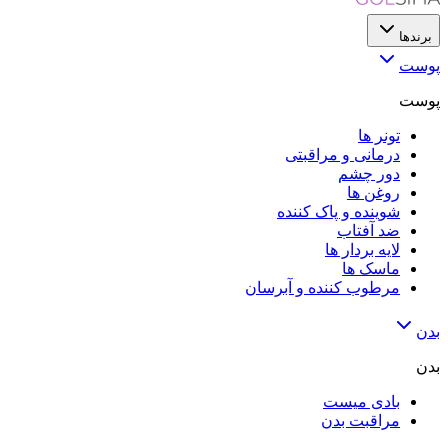
برندها
پوست
پوست
تونر ها
درمانی و مراقبتی
دور چشم
روغن ها
شوینده و پاک کننده
ضد آفتاب
لایه‌ بردار ها
ماسک ها
مرطوب کننده و آبرسان
بدن
بدن
بادی میست
مراقبت بدن