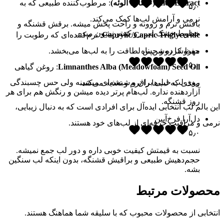
Aloe Extract (عصاره آلوئه)
: مرطوب‌کننده طبیعی که به
۵٫۰
نرمی و آرامش لب‌ها کمک می‌کند.
بافتش نرم و روونه و راحت پخش میشه. برقش قشنگه و
خطوط خشک لب رو کمتر نشون میده.
Caprylic/Capric Triglyceride
: نرم‌کننده‌ای که رطوبت را
مهروشا روشن‌پناه
حفظ کرده و حس لطافت را به لب‌ها می‌بخشد.
۵٫۰
Limnanthes Alba (Meadowfoam) Seed Oil
: روغن گیاهی
روی لب خیلی براق و شیشه‌ای میشینه ولی حس چسبندگی
مغذی که لب‌ها را نرم و تغذیه می‌کند.
آزاردهنده نداره. لب‌هام پرتر دیده میشن و رنگش هم برای هر
روز قشنگه.
این بالم لب انتخابی ایده‌آل برای افرادی است که به دنبال زیبایی،
دل‌آرا فرخ‌آیین
نرمی و مراقبت حرفه‌ای از لب‌های خود هستند.
۵٫۰
نسبت به قیمتش کیفیت خوبی داره و دور لب جمع نمیشه.
حجم‌دهیش طبیعی و براقیش قشنگه، بدون اینکه لب سنگین
بشه.
محصولات مرتبط
انتخابی از محصولات محبوب که با سلیقه شما هماهنگ هستند.