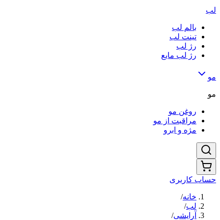
لب
بالم لب
تینت لب
رژ لب
رژ لب مایع
مو
مو
روغن مو
مراقبت از مو
مژه و ابرو
حساب کاربری
خانه
/
لب
/
آرایشی
/