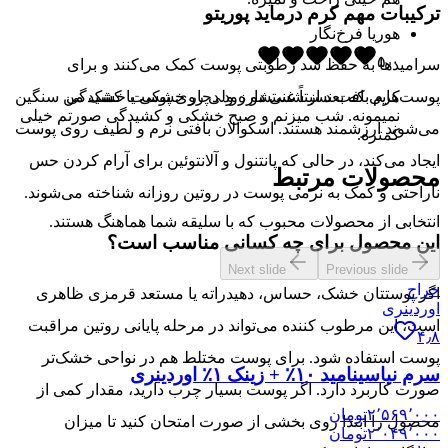
ترکیبات مهم کرم درماید پوریتو
هوریا فرخ‌نگار
۵٫۰
سرامیدها به حفظ سد رطوبتی پوست کمک می‌کنند و برای
پوست‌هایی که بعد از شستشو زود دچار خشکی یا کشیدگی
کرم بافت نسبتاً غنی داره ولی روی پوست خشک من سنگین
نمیمونه. شب میزنم و صبح خشکی و کشیدگی صورتم خیلی
می‌شوند ارزشمند هستند. اسکوالان بافتی نرم و لطیف روی پوست
کمتره.
ایجاد می‌کند، در حالی که پانتنول و آلانتوئین برای آرام کردن حس
محصولات مرتبط
ناراحتی و کمک به نرمی پوست در روتین روزانه شناخته می‌شوند.
انتخابی از محصولات محبوب که با سلیقه شما هماهنگ هستند.
این محصول برای چه کسانی مناسب است؟
Next slide
Previous slide
حراج
اگر پوستتان خشک، حساس، دهیدراته یا مستعد قرمزی ظاهری
اوردینری
است، این مرطوب کننده می‌تواند در مرحله پایانی روتین مراقبت
۴٫۸
پوست استفاده شود. برای پوست مختلط هم در نواحی خشک‌تر
سرم نیاسینامید ۱۰٪ + زینک ۱٪ اوردینری
صورت کاربرد دارد. اگر پوست بسیار چرب دارید، مقدار کمی از
۲٬۵۶۹٬۰۰۰
تومان
محصول را ابتدا روی بخشی از صورت امتحان کنید تا میزان
۲٬۰۴۹٬۰۰۰
تومان