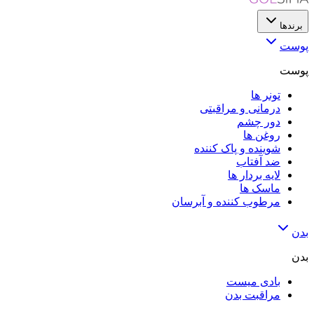
برندها
پوست
پوست
تونر ها
درمانی و مراقبتی
دور چشم
روغن ها
شوینده و پاک کننده
ضد آفتاب
لایه‌ بردار ها
ماسک ها
مرطوب کننده و آبرسان
بدن
بدن
بادی میست
مراقبت بدن