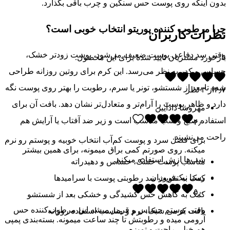
بدون اینکه روی پوست حس سنگین و چرب باقی بگذارد.
چرا مرطوب کننده پوریتو انتخاب خوبی است؟
نظرات کاربران
وقتی سد دفاعی پوست ضعیف می‌شود، پوست زودتر خشک،
بازخورد مشتریان تایید شده برای این محصول.
حساس و کدر به نظر می‌رسد. این کرم برای روتین روزانه طراحی
شده تا بعد از شستشو، تونر یا سرم، رطوبت را بهتر روی پوست نگه
۴٫۷
از
۳
نظر
دارد و ظاهر پوست را آرام‌تر و متعادل‌تر نشان دهد. بافت آن برای
مهروشا دادآیین
استفاده صبح و شب مناسب است و زیر ضد آفتاب یا آرایش هم
۴٫۰
راحت می‌نشیند.
برای فصل سرد و پوست کم‌آب انتخاب خوبیه و پوستم رو نرم
میکنه. روی صورتم کمی براق میمونه، برای همین بیشتر
شب‌ها ازش استفاده میکنم.
مناسب پوست خشک، حساس و دهیدراته
رستا نیک‌فروزان
کمک به تقویت سد رطوبتی پوست با سرامیدها
۵٫۰
کمک به کاهش حس کشیدگی و خشکی بعد از شستشو
وقتی پوستم حساس و قرمز میشه این مرطوب‌کننده حس
بافت کرمی سبک، نرم و مناسب استفاده روزانه
آرومی میده و رطوبتش تا چند ساعت میمونه. بسته‌بندی پمپی
هم خیلی راحت و تمیزه.