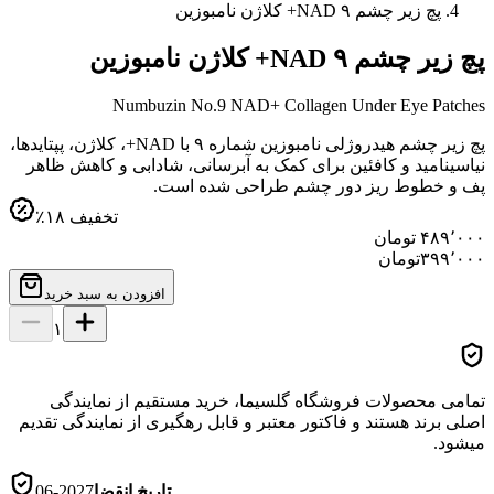
پچ زیر چشم ۹ NAD+ کلاژن نامبوزین
پچ زیر چشم ۹ NAD+ کلاژن نامبوزین
Numbuzin No.9 NAD+ Collagen Under Eye Patches
پچ زیر چشم هیدروژلی نامبوزین شماره ۹ با NAD+، کلاژن، پپتایدها،
نیاسینامید و کافئین برای کمک به آبرسانی، شادابی و کاهش ظاهر
پف و خطوط ریز دور چشم طراحی شده است.
تخفیف
۱۸
٪
۴۸۹٬۰۰۰
تومان
۳۹۹٬۰۰۰
تومان
افزودن به سبد خرید
۱
تمامی محصولات فروشگاه گلسیما، خرید مستقیم از نمایندگی
اصلی برند هستند و فاکتور معتبر و قابل رهگیری از نمایندگی تقدیم
میشود.
تاریخ انقضا
2027-06