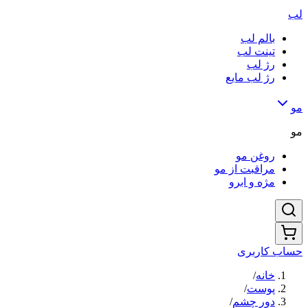
لب
بالم لب
تینت لب
رژ لب
رژ لب مایع
مو
مو
روغن مو
مراقبت از مو
مژه و ابرو
حساب کاربری
خانه
/
پوست
/
دور چشم
/