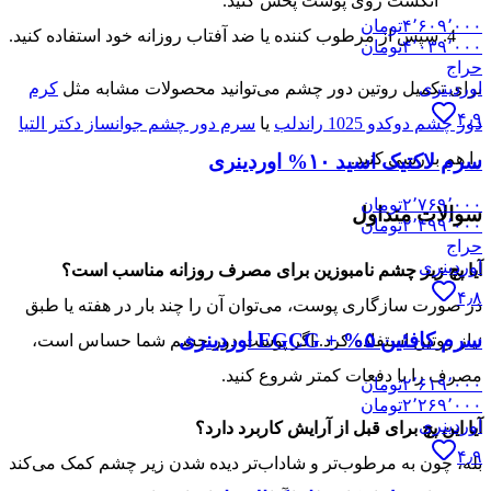
انگشت روی پوست پخش کنید.
۴٬۶۰۹٬۰۰۰
تومان
سپس از مرطوب کننده یا ضد آفتاب روزانه خود استفاده کنید.
۴٬۰۳۹٬۰۰۰
تومان
حراج
اوردینری
برای تکمیل روتین دور چشم می‌توانید محصولات مشابه مثل
کرم
۴٫۹
دور چشم دوکدو 1025 راندلب
یا
سرم دور چشم جوانساز دکتر التیا
را هم بررسی کنید.
سرم لاکتیک اسید ۱۰% اوردینری
۲٬۷۶۹٬۰۰۰
تومان
سوالات متداول
۲٬۴۹۹٬۰۰۰
تومان
حراج
اوردینری
آیا پچ زیر چشم نامبوزین برای مصرف روزانه مناسب است؟
۴٫۸
در صورت سازگاری پوست، می‌توان آن را چند بار در هفته یا طبق
سرم کافئین ۵% + EGCG اوردینری
نیاز روتین استفاده کرد. اگر پوست دور چشم شما حساس است،
مصرف را با دفعات کمتر شروع کنید.
۲٬۶۱۹٬۰۰۰
تومان
۲٬۲۶۹٬۰۰۰
تومان
اوردینری
آیا این پچ برای قبل از آرایش کاربرد دارد؟
۴٫۹
بله، چون به مرطوب‌تر و شاداب‌تر دیده شدن زیر چشم کمک می‌کند