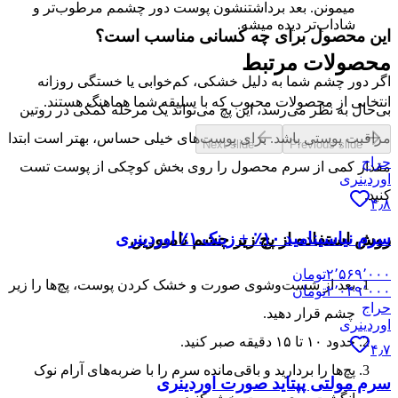
میمونن. بعد برداشتنشون پوست دور چشمم مرطوب‌تر و
شاداب‌تر دیده میشه.
این محصول برای چه کسانی مناسب است؟
محصولات مرتبط
اگر دور چشم شما به دلیل خشکی، کم‌خوابی یا خستگی روزانه
انتخابی از محصولات محبوب که با سلیقه شما هماهنگ هستند.
بی‌حال به نظر می‌رسد، این پچ می‌تواند یک مرحله کمکی در روتین
مراقبت پوستی باشد. برای پوست‌های خیلی حساس، بهتر است ابتدا
Next slide
Previous slide
حراج
مقدار کمی از سرم محصول را روی بخش کوچکی از پوست تست
اوردینری
کنید.
۴٫۸
سرم نیاسینامید ۱۰٪ + زینک ۱٪ اوردینری
روش استفاده از پچ زیر چشم نامبوزین
۲٬۵۶۹٬۰۰۰
تومان
بعد از شست‌وشوی صورت و خشک کردن پوست، پچ‌ها را زیر
۲٬۰۴۹٬۰۰۰
تومان
حراج
چشم قرار دهید.
اوردینری
حدود ۱۰ تا ۱۵ دقیقه صبر کنید.
۴٫۷
پچ‌ها را بردارید و باقی‌مانده سرم را با ضربه‌های آرام نوک
سرم مولتی پپتاید صورت اوردینری