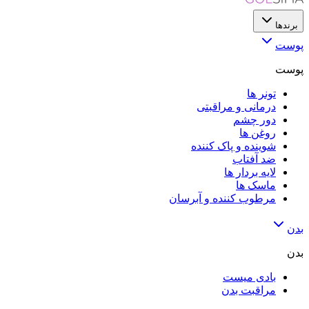
برندها
پوست
پوست
تونر ها
درمانی و مراقبتی
دور چشم
روغن ها
شوینده و پاک کننده
ضد آفتاب
لایه‌ بردار ها
ماسک ها
مرطوب کننده و آبرسان
بدن
بدن
بادی میست
مراقبت بدن