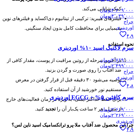
کمک شایانی می‌کند.
۴٬۶۰۹٬۰۰۰
تومان
۴٬۰۳۹٬۰۰۰
تومان
فیلترهای هیبرید: ترکیبی از تیتانیوم دی‌اکساید و فیلترهای نوین
حراج
اوردینری
شیمیایی برای محافظت کامل بدون ایجاد سنگینی.
۴٫۹
نحوه استفاده
سرم لاکتیک اسید ۱۰% اوردینری
۲٬۷۶۹٬۰۰۰
تومان
در آخرین مرحله از روتین مراقبت از پوست، مقدار کافی از
۲٬۴۹۹٬۰۰۰
تومان
ضد آفتاب را روی صورت و گردن بزنید.
حراج
اوردینری
توصیه می‌شود ۳۰ دقیقه قبل از قرار گرفتن در معرض
۴٫۸
مستقیم نور خورشید از آن استفاده کنید.
سرم کافئین ۵% + EGCG اوردینری
برای حفظ حداکثر ایمنی، به ویژه در زمان فعالیت‌های خارج
از منزل، هر ۲ ساعت یک‌بار آن را
تجدید
کنید.
۲٬۶۱۹٬۰۰۰
تومان
۲٬۲۶۹٬۰۰۰
تومان
اوردینری
چرا این محصول ضد آفتاب ملا-پرو ترانکسامیک اسید ناین‌ لس؟
۴٫۹