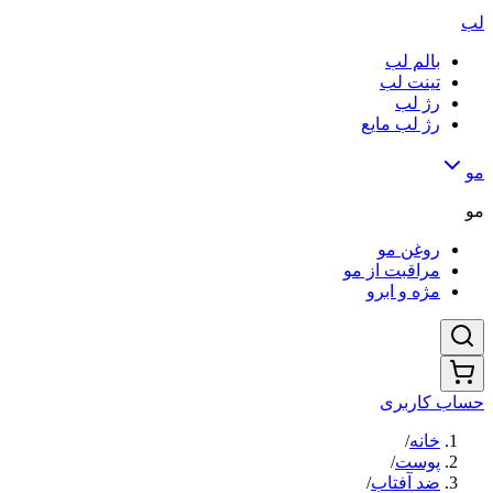
لب
بالم لب
تینت لب
رژ لب
رژ لب مایع
مو
مو
روغن مو
مراقبت از مو
مژه و ابرو
حساب کاربری
خانه
/
پوست
/
ضد آفتاب
/