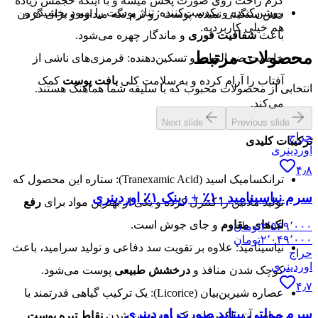
کرم راحت روی صورت پخش میشه و با اینکه حجمش زیاده
روشن‌کننده و یکدست‌کننده: تناژ پوست را بهبود بخشیده و
حس سنگینی نمیده. پوست رو نرم نگه میداره و برای گردن
هم خیلی کاربردیه.
باعث
شفافیت فوری
و ماندگار چهره می‌شود.
محصولات مرتبط
خاصیت ضد التهاب و تسکین‌دهنده: قرمزی‌های ناشی از
آفتاب را آرام کرده و به سلامت کلی
بافت پوست
کمک
انتخابی از محصولات محبوب که با سلیقه شما هماهنگ هستند.
می‌کند.
Next slide
Previous slide
حراج
ترکیبات کلیدی
اوردینری
۴٫۸
ترانکسامیک اسید (Tranexamic Acid): ستاره این محصول که
سرم نیاسینامید ۱۰٪ + زینک ۱٪ اوردینری
تولید ملانین را کنترل کرده و یکی از بهترین مواد برای
رفع
لک‌های مقاوم
و جای جوش است.
۲٬۵۶۹٬۰۰۰
تومان
۲٬۰۴۹٬۰۰۰
تومان
نیاسینامید: علاوه بر تقویت سد دفاعی و تولید سرامید، باعث
حراج
اوردینری
کوچک شدن منافذ و
درخشش طبیعی
پوست می‌شود.
۴٫۷
عصاره شیرین‌بیان (Licorice): یک ترکیب گیاهی قدرتمند با
سرم مولتی پپتاید صورت اوردینری
خواص آنتی‌اکسیدانی که به روشن شدن
نقاط تیره پوست