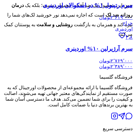
سرم رتینول ۱% در اسکوالان اوردینری
چون این محصول یک ضد آفتاب معمولی نیست؛ بلکه یک
درمان
روزانه ضد لک
است که اجازه نمی‌دهد نور خورشید لک‌های شما را
۲٬۶۱۹٬۰۰۰
تومان
حراج
تیره کند و همزمان به بازگشت
روشنایی و سلامت
به پوستتان کمک
اوردینری
می‌کند.
۴٫۸
سرم آرژیرلین ۱۰% اوردینری
۲٬۷۶۹٬۰۰۰
تومان
۲٬۳۸۹٬۰۰۰
تومان
فروشگاه گلسیما
فروشگاه گلسیما با ارائه مجموعه‌ای از محصولات اورجینال که به
صورت مستقیم از نمایندگی‌های معتبر جهانی تهیه می‌شوند، اصالت
و کیفیت را برای شما تضمین می‌کند. هدف ما دسترسی آسان شما
به بهترین برندهای دنیا با ضمانت کامل است.
دسترسی سریع