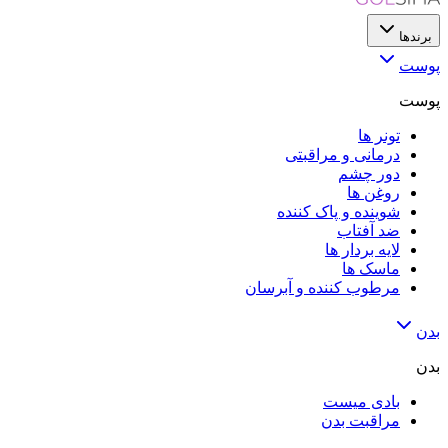
برندها
پوست
پوست
تونر ها
درمانی و مراقبتی
دور چشم
روغن ها
شوینده و پاک کننده
ضد آفتاب
لایه‌ بردار ها
ماسک ها
مرطوب کننده و آبرسان
بدن
بدن
بادی میست
مراقبت بدن