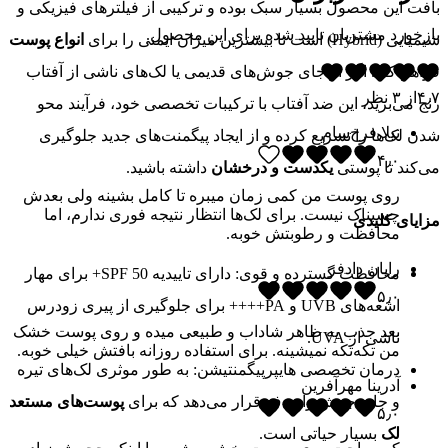
بافت این محصول بسیار سبک بوده و ترکیبی از فیلترهای فیزیکی و
بازخورد مشتریان تایید شده برای این محصول.
شیمیایی (Hybrid) است تا بیشترین میزان ایمنی را برای
انواع پوست
فراهم کند. اگر از جای جوش‌های قدیمی یا لک‌های ناشی از آفتاب
۴٫۷
از
۳
نظر
رنج می‌برید، این ضد آفتاب با ترکیبات تخصصی خود، فرآیند محو
نیلا فرخ‌سام
شدن لک‌ها را تسریع کرده و از ایجاد پیگمنت‌های جدید جلوگیری
۴٫۰
می‌کند تا پوستی
یکدست و درخشان
داشته باشید.
روی پوست من کمی زمان میبره تا کامل بشینه ولی بعدش
چسبناک نیست. برای لک‌ها انتظار نتیجه فوری ندارم، اما
مزایای کلیدی
محافظت و رطوبتش خوبه.
رایان دادفر
محافظت گسترده و قوی: دارای تاییدیه SPF 50+ برای مهار
۵٫۰
اشعه‌های UVB و PA++++ برای جلوگیری از پیری زودرس
بعد جذب یه ظاهر شاداب و طبیعی میده و روی پوست خشک
ناشی از UVA.
من تکه‌تکه نمیشینه. برای استفاده روزانه بافتش خیلی خوبه.
درمان تخصصی هایپرپیگمنتیشن: به طور موثری لک‌های تیره
آدرینا مهرآفرین
و جای جوش را هدف قرار می‌دهد که برای
پوست‌های مستعد
۵٫۰
لک
بسیار حیاتی است.