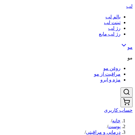
لب
بالم لب
تینت لب
رژ لب
رژ لب مایع
مو
مو
روغن مو
مراقبت از مو
مژه و ابرو
حساب کاربری
خانه
/
پوست
/
درمانی و مراقبتی
/