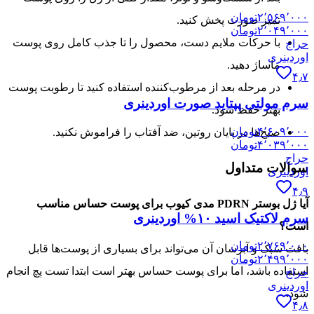
۲٬۵۶۹٬۰۰۰
تومان
تمیز صورت پخش کنید.
۲٬۰۴۹٬۰۰۰
تومان
با حرکات ملایم دست، محصول را تا جذب کامل روی پوست
حراج
اوردینری
ماساژ دهید.
۴٫۷
در مرحله بعد از مرطوب‌کننده استفاده کنید تا رطوبت پوست
سرم مولتی پپتاید صورت اوردینری
بهتر حفظ شود.
۴٬۶۰۹٬۰۰۰
تومان
صبح‌ها در پایان روتین، ضد آفتاب را فراموش نکنید.
۴٬۰۳۹٬۰۰۰
تومان
حراج
سوالات متداول
اوردینری
۴٫۹
آیا ژل بوستر PDRN مدی کیوب برای پوست حساس مناسب
سرم لاکتیک اسید ۱۰% اوردینری
است؟
۲٬۷۶۹٬۰۰۰
تومان
بافت سبک و آبرسان آن می‌تواند برای بسیاری از پوست‌ها قابل
۲٬۴۹۹٬۰۰۰
تومان
استفاده باشد، اما برای پوست حساس بهتر است ابتدا تست پچ انجام
حراج
اوردینری
شود.
۴٫۸