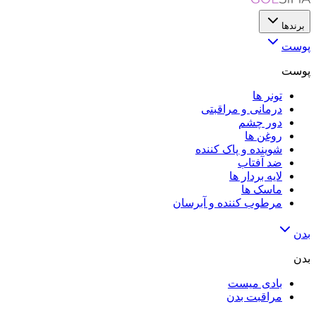
برندها
پوست
پوست
تونر ها
درمانی و مراقبتی
دور چشم
روغن ها
شوینده و پاک کننده
ضد آفتاب
لایه‌ بردار ها
ماسک ها
مرطوب کننده و آبرسان
بدن
بدن
بادی میست
مراقبت بدن