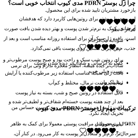
چرا ژل بوستر PDRN مدی کیوب انتخاب خوبی است؟
بازخورد مشتریان تایید شده برای این محصول.
این محصول بیشتر برای روتین‌هایی کاربرد دارد که هدفشان
آبرسانی، کمک به نرم‌تر شدن پوست و بهتر دیده شدن بافت صورت
۴٫۵
از
۴
نظر
است. بافت ژل سبک آن برای استفاده روزانه مناسب است و بعد از
سودابه نیک‌فرجام
جذب، حس چربی سنگین روی پوست باقی نمی‌گذارد.
۴٫۰
برای روتین شب سبک و راحت بود و صبح پوست مرطوب‌تر و
کمک به آبرسانی و شاداب‌تر دیده شدن پوست
شاداب‌تر دیده میشه. انتظار معجزه ندارم ولی برای نرمی
پوست خیلی خوبه.
بافت ژلی سبک، مناسب استفاده زیر مرطوب‌کننده یا آرایش
ژینا پاکروان
مناسب پوست نرمال، مختلط و کم‌آب
۵٫۰
قابل استفاده در روتین صبح و شب، بسته به نیاز پوست
بعد از چند هفته پوست خسته‌ام شفاف‌تر و لطیف‌تر شده و
بافت ژلیش هم زود جذب میشه. روی پوست حساس من
ترکیبات مهم ژل بوستر PDRN مدی کیوب
تحریک ایجاد نکرد.
PDRN در محصولات مراقبت پوستی معمولا برای کمک به ظاهر
نیایش خوشدل
۴٫۰
سرحال‌تر، نرم‌تر و متعادل‌تر پوست به کار می‌رود. در کنار آن،