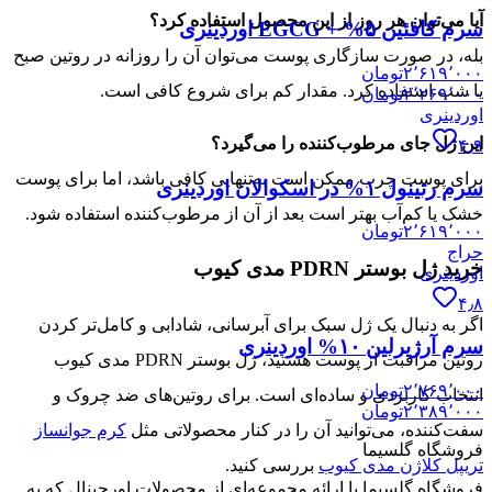
آیا می‌توان هر روز از این محصول استفاده کرد؟
سرم کافئین ۵% + EGCG اوردینری
بله، در صورت سازگاری پوست می‌توان آن را روزانه در روتین صبح
۲٬۶۱۹٬۰۰۰
تومان
یا شب استفاده کرد. مقدار کم برای شروع کافی است.
۲٬۲۶۹٬۰۰۰
تومان
اوردینری
این ژل جای مرطوب‌کننده را می‌گیرد؟
۴٫۹
برای پوست چرب ممکن است به‌تنهایی کافی باشد، اما برای پوست
سرم رتینول ۱% در اسکوالان اوردینری
خشک یا کم‌آب بهتر است بعد از آن از مرطوب‌کننده استفاده شود.
۲٬۶۱۹٬۰۰۰
تومان
حراج
خرید ژل بوستر PDRN مدی کیوب
اوردینری
۴٫۸
اگر به دنبال یک ژل سبک برای آبرسانی، شادابی و کامل‌تر کردن
سرم آرژیرلین ۱۰% اوردینری
روتین مراقبت از پوست هستید، ژل بوستر PDRN مدی کیوب
۲٬۷۶۹٬۰۰۰
تومان
انتخاب کاربردی و ساده‌ای است. برای روتین‌های ضد چروک و
۲٬۳۸۹٬۰۰۰
تومان
سفت‌کننده، می‌توانید آن را در کنار محصولاتی مثل
کرم جوانساز
فروشگاه گلسیما
تریپل کلاژن مدی کیوب
بررسی کنید.
فروشگاه گلسیما با ارائه مجموعه‌ای از محصولات اورجینال که به