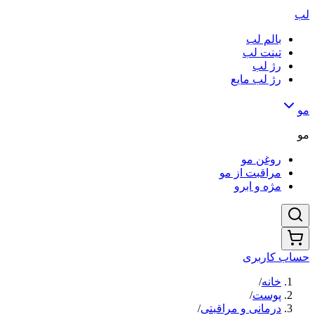
لب
بالم لب
تینت لب
رژ لب
رژ لب مایع
مو
مو
روغن مو
مراقبت از مو
مژه و ابرو
حساب کاربری
خانه
/
پوست
/
درمانی و مراقبتی
/