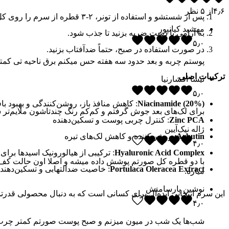
۴٫۶
از
۵
نظر
پس از شستشو و استفاده از تونر، ۲-۳ قطره از سرم را روی کل صورت بمالید (از برخورد با نواحی چشم و دهان خودداری کنید).
مهشید کیانپور
به آرامی با دست ضربه بزنید تا جذب شود.
۵٫۰
در صورت استفاده در صبح، حتماً ضدآفتاب بزنید.
پوستم چربه و بعد حدود سه هفته حس میکنم برق ناحیه تی کمت
ترکیبات اصلی
تیسا افشارنیا
۵٫۰
Niacinamide (20%)
: کاهش منافذ باز، روشن‌کنندگی و بهبود 
برای لک‌های بعد جوش گرفتم و کم‌کم رنگ چندتاشون ملایم‌ت
Zinc PCA
: کنترل چربی پوست و تسکین‌دهنده
ژاله نیک‌آیین
Arbutin
: روشن‌کننده و کاهش لک‌های تیره
۴٫۰
Hyaluronic Acid Complex
: ترکیبی از هیالورونیک اسیدها بر
با دو قطره کل صورتم پوشش داده میشه و اصلا اون حالت کف 
Portulaca Oleracea Extract
: خاصیت ضدالتهابی و تسکین‌دهن
میاره.
نوشین پارسامنش
این سرم انتخابی ایده‌آل برای کسانی است که به دنبال محصولی قدرتم
۴٫۰
شب‌ها یک شب در میون میزنم و صبح پوست صورتم کمتر چرب ش