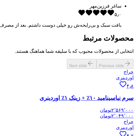
ساغر فرزین‌مهر
۵٫۰
بافت سبک و بی‌رایحه‌ش رو خیلی دوست داشتم. بعد از مصرف 
محصولات مرتبط
انتخابی از محصولات محبوب که با سلیقه شما هماهنگ هستند.
Next slide
Previous slide
حراج
اوردینری
۴٫۸
سرم نیاسینامید ۱۰٪ + زینک ۱٪ اوردینری
۲٬۵۶۹٬۰۰۰
تومان
۲٬۰۴۹٬۰۰۰
تومان
حراج
اوردینری
۴٫۷