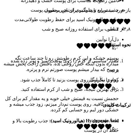
تأمین رطوبت مناسب برای پوست خشک و دهیدراته
جذب سریع و جلوگیری از تبخیر رطوبت پوست
بازخورد مشتریان تایید شده برای این محصول.
حاوی هیالورونیک اسید برای حفظ رطوبت طولانی‌مدت
۴٫۸
از
۴
نظر
مناسب برای استفاده روزانه صبح و شب
دل‌آرا نوآیین
نحوه استفاده
۵٫۰
پوستم خشکه و این کرم رطوبتش رو تا چند ساعت نگه
مقدار مناسبی از کرم را روی پوست تمیز و تونر زده شده
میداره بدون اینکه حس روغنی بده. بافتش راحت پخش میشه
و صبح که بیدار میشم پوست صورتم نرم و پرتره.
بزنید.
کرم را به‌آرامی روی پوست بزنید تا کاملاً جذب شود.
رهاوی نیک‌پرگار
۵٫۰
برای بهترین نتیجه، صبح و شب از کرم استفاده کنید.
حجمش نسبت به قیمتش خیلی خوبه و یه مقدار کم برای کل
صورت کافیه. روی پوست نم‌دار میزنم، زود جذب میشه و
ترکی
ب
ات کلیدی
خشکی دور لبم رو حسابی کم کرده.
یسنا مهرپرور
Hyaluronic Acid (هیالورونیک اسید):
جذب رطوبت بالا و
۵٫۰
حفظ آن در پوست