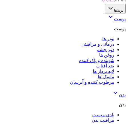
برندها
پوست
پوست
تونر ها
درمانی و مراقبتی
دور چشم
روغن ها
شوینده و پاک کننده
ضد آفتاب
لایه‌ بردار ها
ماسک ها
مرطوب کننده و آبرسان
بدن
بدن
بادی میست
مراقبت بدن