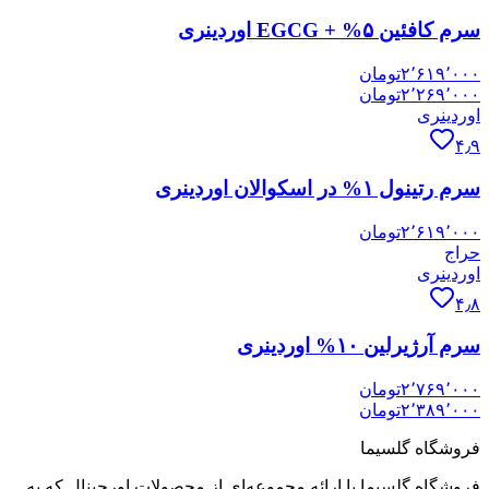
سرم کافئین ۵% + EGCG اوردینری
۲٬۶۱۹٬۰۰۰
تومان
۲٬۲۶۹٬۰۰۰
تومان
اوردینری
۴٫۹
سرم رتینول ۱% در اسکوالان اوردینری
۲٬۶۱۹٬۰۰۰
تومان
حراج
اوردینری
۴٫۸
سرم آرژیرلین ۱۰% اوردینری
۲٬۷۶۹٬۰۰۰
تومان
۲٬۳۸۹٬۰۰۰
تومان
فروشگاه گلسیما
فروشگاه گلسیما با ارائه مجموعه‌ای از محصولات اورجینال که به