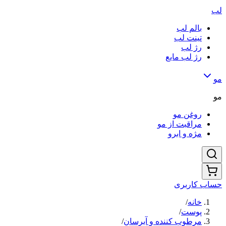
لب
بالم لب
تینت لب
رژ لب
رژ لب مایع
مو
مو
روغن مو
مراقبت از مو
مژه و ابرو
حساب کاربری
خانه
/
پوست
/
مرطوب کننده و آبرسان
/