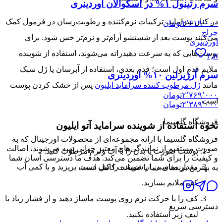
سرم رتینول ۱% در اسکوالان اوردینری
در کنار سراماید، ترکیبات نرم‌کننده و رطوبت‌رسان در فرمول کمک
۲٬۶۱۹٬۰۰۰
تومان
حراج
می‌کنند پوست بعد از شستشو آرام‌تر و نرم‌تر حس شود. برای
اوردینری
پوست‌هایی که به سرعت دهیدراته می‌شوند، استفاده از شوینده
۴٫۸
ملایم قدم اول است؛ قدم بعدی، استفاده از آبرسان یا ژل سبک
سرم آرژیرلین ۱۰% اوردینری
مانند
ژل مرطوب کننده سراماید ایلیون
پس از خشک کردن پوست
۲٬۷۶۹٬۰۰۰
تومان
است.
۲٬۳۸۹٬۰۰۰
تومان
فروشگاه گلسیما
نحوه استفاده از شوینده سراماید آتو ایلیون
فروشگاه گلسیما با ارائه مجموعه‌ای از محصولات اورجینال که به
صورت مستقیم از نمایندگی‌های معتبر جهانی تهیه می‌شوند، اصالت
پوست صورت یا بدن را با آب ولرم مرطوب کنید.
و کیفیت را برای شما تضمین می‌کند. هدف ما دسترسی آسان شما
مقدار مناسبی از شوینده را کف دست بریزید و با کمی آب
به بهترین برندهای دنیا با ضمانت کامل است.
کف ملایم بسازید.
کف را با حرکت نرم روی پوست ماساژ دهید و از فشار زیاد یا
دسترسی سریع
لیف زبر استفاده نکنید.