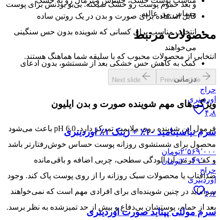
مناسب پوست خشک، حساس و نرمال رو به خشک
و بعد حموم پوست رو خشک نمیکنه. بی‌بو بودنش برای پوست
حساس من عالیه.
قابل استفاده برای صورت و بدن در یک روتین ساده
انتخاب مناسب برای کسانی که شوینده بدون حس سنگینی
محصولات مرتبط
می‌خواهند
انتخابی از محصولات محبوب که با سلیقه شما هماهنگ هستند.
کمک به کاهش حس خشکی بعد از شستشو، بدون ادعای
درمانی
Next slide
Previous slide
حراج
اوردینری
ویژگی‌های مهم شوینده صورت و بدن ایلیون
۴٫۸
فرمول این شوینده روی ملایمت تمرکز دارد. pH 6.0 باعث می‌شود
سرم نیاسینامید ۱۰٪ + زینک ۱٪ اوردینری
محصول برای شستشوی روزانه پوست حساس خوش‌رفتارتر باشد
۲٬۵۶۹٬۰۰۰
تومان
و کف کرمی آن آلودگی سطحی، چربی اضافه و باقی‌مانده
۲٬۰۴۹٬۰۰۰
تومان
حراج
ضدآفتاب یا محصولات سبک روزانه را از روی پوست پاک کند. وجود
اوردینری
سراماید در چنین شوینده‌ای برای افرادی مهم است که نمی‌خواهند
۴٫۷
بعد از حمام، پوستشان بی‌دفاع و بیش از حد تمیزشده به نظر برسد.
سرم مولتی پپتاید صورت اوردینری