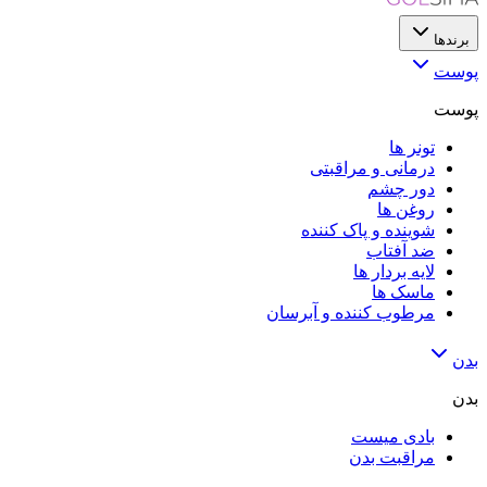
برندها
پوست
پوست
تونر ها
درمانی و مراقبتی
دور چشم
روغن ها
شوینده و پاک کننده
ضد آفتاب
لایه‌ بردار ها
ماسک ها
مرطوب کننده و آبرسان
بدن
بدن
بادی میست
مراقبت بدن