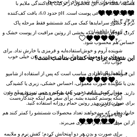
بازخورد مشتریان تایید شده برای این محصول.
هستید، نقطه قوت این محصول در ترکیب پاک‌کنندگی ملایم با
مراقبت از سد دفاعی پوست است. pH حدود 6.0، بافت کف‌کننده
۴٫۷
از
۳
نظر
نرم و حضور سرامایدها کمک می‌کند شستشو فقط مرحله پاک
رومینا دادافشار
کردن آلودگی نباشد، بلکه بخشی از روتین مراقبت از پوست خشک و
۴٫۰
حساس هم محسوب شود.
شوینده آروم و خوش‌استفاده‌ایه و قرمزی یا خارش نداد. برای
موهای من معمولی بود ولی برای صورت و بدن خیلی خوب
این شوینده برای چه کسانی مناسب است؟
جواب داد.
آناهیتا نیک‌تابان
این شوینده برای افرادی مناسب است که پس از استفاده از شامپو
۵٫۰
بدن یا شوینده صورت معمولی، احساس خشکی، زبری یا کشیدگی
مقدار کمش با لیف خوب کف میکنه و حس تمیزی میده بدون
دارند. چون برای استفاده از سر تا پا طراحی شده، می‌توانید آن را
اینکه پوستم کشیده بشه. برای سفر هم اینکه چندکاره‌ست
برای صورت، بدن و در روتین حمام روزانه استفاده کنید.
خیلی کاربردیه.
خانواده‌هایی که می‌خواهند تعداد محصولات شستشو را کمتر کنند هم
ویانا مهرپرواز
از این مدل استفاده راحت‌تری می‌برند.
۵٫۰
برای صورت و بدن هر دو امتحانش کردم؛ کفش نرم و ملایمه