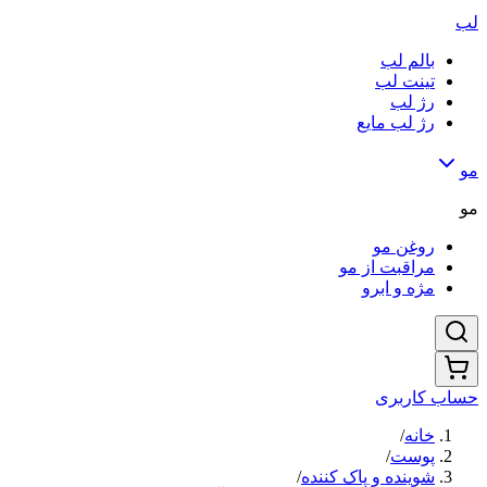
لب
بالم لب
تینت لب
رژ لب
رژ لب مایع
مو
مو
روغن مو
مراقبت از مو
مژه و ابرو
حساب کاربری
خانه
/
پوست
/
شوینده و پاک کننده
/