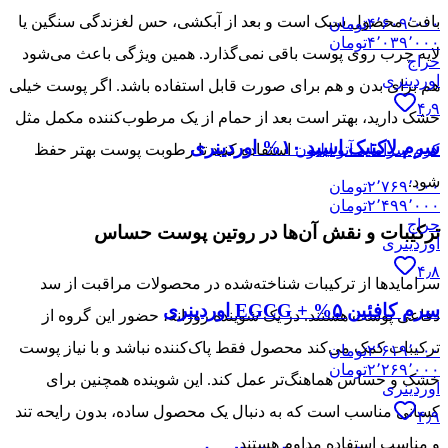
بافت محصول سبک است و بعد از آبکشی، حس لغزندگی سنگین یا
۴٬۶۰۹٬۰۰۰
تومان
۴٬۰۳۹٬۰۰۰
تومان
لایه چرب روی پوست باقی نمی‌گذارد. همین ویژگی باعث می‌شود
حراج
اوردینری
هم برای بدن و هم برای صورت قابل استفاده باشد. اگر پوست خیلی
۴٫۹
خشک دارید، بهتر است بعد از حمام از یک مرطوب‌کننده مکمل مثل
سرم لاکتیک اسید ۱۰% اوردینری
کرم سراماید آتو ایلیون
استفاده کنید تا رطوبت پوست بهتر حفظ
شود.
۲٬۷۶۹٬۰۰۰
تومان
۲٬۴۹۹٬۰۰۰
تومان
حراج
ترکیبات و نقش آن‌ها در روتین پوست حساس
اوردینری
۴٫۸
سرامایدها از ترکیبات شناخته‌شده در محصولات مراقبت از سد
سرم کافئین ۵% + EGCG اوردینری
دفاعی پوست هستند. در یک شوینده روزانه، حضور این گروه از
ترکیبات کمک می‌کند محصول فقط پاک‌کننده نباشد و با نیاز پوست
۲٬۶۱۹٬۰۰۰
تومان
۲٬۲۶۹٬۰۰۰
تومان
خشک و حساس هماهنگ‌تر عمل کند. این شوینده همچنین برای
اوردینری
کسانی مناسب است که به دنبال یک محصول ساده، بدون رایحه تند
۴٫۹
و مناسب استفاده مداوم هستند.