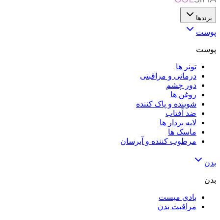
برندها
پوست
پوست
تونر ها
درمانی و مراقبتی
دور چشم
روغن ها
شوینده و پاک کننده
ضد آفتاب
لایه‌ بردار ها
ماسک ها
مرطوب کننده و آبرسان
بدن
بدن
بادی میست
مراقبت بدن