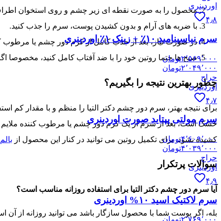
اوردینری
محصول را به صورت نقطه ای زیر چشم و روی استخوان اطرا
۴٫۸
با ضربه های آرام و بدون کشیدن پوست، سرم را جذب کنید.
سرم نیاسینامید ۱۰٪ + زینک ۱٪ اوردینری
در صورت نیاز، بعد از جذب کامل از کرم دور چشم یا مرطوب کنن
صبح ها حتما روتین خود را با ضد آفتاب کامل کنید، مخصوصا ا
۲٬۵۶۹٬۰۰۰
تومان
۲٬۰۴۹٬۰۰۰
تومان
حراج
چطور بهترین نتیجه را بگیریم؟
اوردینری
۴٫۷
برای نتیجه بهتر، سرم دور چشم دکتر التیا را منظم و با مقدار کم ا
سرم مولتی پپتاید صورت اوردینری
خشک است، بعد از سرم از یک کرم دور چشم یا مرطوب کننده ملایم کم
۴٬۶۰۹٬۰۰۰
تومان
کشیده نشود. برای تکمیل روتین می توانید در کنار این محصول از
بالم
۴٬۰۳۹٬۰۰۰
تومان
حراج
سوالات پرتکرار
اوردینری
۴٫۹
آیا سرم دور چشم دکتر التیا برای استفاده روزانه مناسب است؟
سرم لاکتیک اسید ۱۰% اوردینری
بله، اگر پوست شما با محصول سازگار باشد می توانید روزانه از آن ا
۲٬۷۶۹٬۰۰۰
تومان