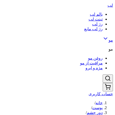
لب
بالم لب
تینت لب
رژ لب
رژ لب مایع
مو
مو
روغن مو
مراقبت از مو
مژه و ابرو
حساب کاربری
خانه
/
پوست
/
دور چشم
/