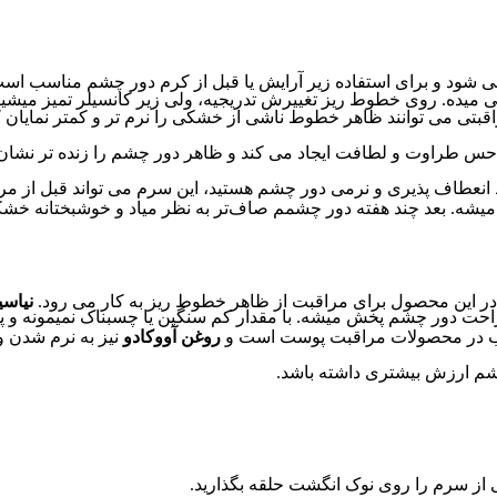
شود و برای استفاده زیر آرایش یا قبل از کرم دور چشم مناسب اس
میده. روی خطوط ریز تغییرش تدریجیه، ولی زیر کانسیلر تمیز میشینه
تی می توانند ظاهر خطوط ناشی از خشکی را نرم تر و کمتر نمایان ک
س طراوت و لطافت ایجاد می کند و ظاهر دور چشم را زنده تر نشان
انعطاف پذیری و نرمی دور چشم هستید، این سرم می تواند قبل از مر
شه. بعد چند هفته دور چشمم صاف‌تر به نظر میاد و خوشبختانه خش
ر این محصول برای مراقبت از ظاهر خطوط ریز به کار می رود.
نیاسی
حت دور چشم پخش میشه. با مقدار کم سنگین یا چسبناک نمیمونه و پ
وب در محصولات مراقبت پوست است و
روغن آووکادو
نیز به نرم شدن 
شم ارزش بیشتری داشته باشد.
 از سرم را روی نوک انگشت حلقه بگذارید.