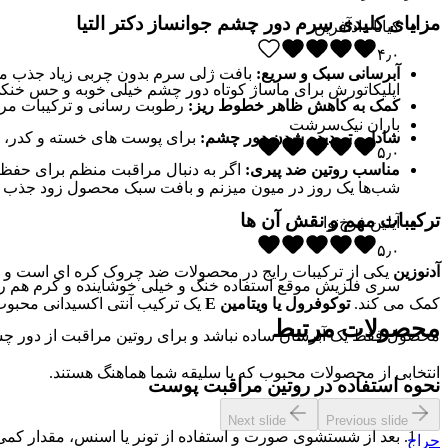
مزایای کلیدی سرم دور چشم جوانساز دکتر التیا
کیانا دادآفرین
۴٫۰
آبرسانی سبک و سریع:
بافت ژلی سرم بدون چربی زیاد جذب می 
اپلیکاتورش برای ماساژ کوتاه دور چشم خیلی خوبه و حس خنکی 
کمک به کاهش ظاهر خطوط ریز:
رطوبت رسانی و ترکیبات مراقب
باران نیک‌سرشت
شاداب تر دیده شدن دور چشم:
برای پوست های خسته و کدر، ح
۵٫۰
مناسب روتین ضد پیری:
اگر به دنبال مراقبت منظم برای حفظ 
شب‌ها یک روز در میون میزنم و بافت سبک محصول زود جذب می
ترکیبات مهم و نقش آن ها
آیلین فرخ‌نوا
۵٫۰
آدنوزین
یکی از ترکیبات رایج در محصولات ضد چروک کره ای است و د
سری فلزیش موقع استفاده خنک و خیلی خوشاینده و کرم هم را
کمک می کند.
توکوفرول یا ویتامین E
یک ترکیب آنتی اکسیدانی محب
محصولات مرتبط
محصول فقط یک آبرسان ساده نباشد و برای روتین مراقبت از دور چ
انتخابی از محصولات محبوب که با سلیقه شما هماهنگ هستند.
نحوه استفاده در روتین مراقبت پوست
Next slide
Previous slide
بعد از شستشوی صورت و استفاده از تونر یا اسنس، مقدار کمی
حراج