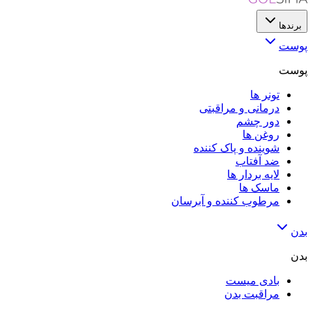
برندها
پوست
پوست
تونر ها
درمانی و مراقبتی
دور چشم
روغن ها
شوینده و پاک کننده
ضد آفتاب
لایه‌ بردار ها
ماسک ها
مرطوب کننده و آبرسان
بدن
بدن
بادی میست
مراقبت بدن