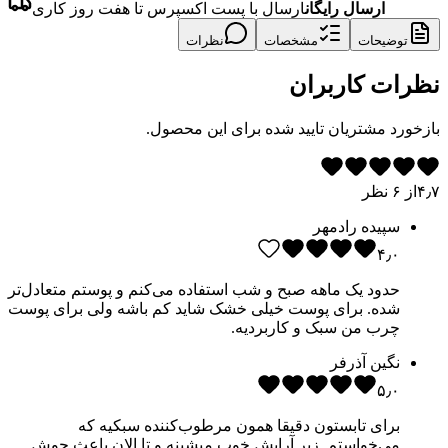
ارسال رایگان
ارسال با پست اکسپرس تا هفت روز کاری
توضیحات
مشخصات
نظرات
نظرات کاربران
بازخورد مشتریان تایید شده برای این محصول.
۴٫۷
از
۶
نظر
سپیده رادمهر
۴٫۰
حدود یک ماهه صبح و شب استفاده می‌کنم و پوستم متعادل‌تر
شده. برای پوست خیلی خشک شاید کم باشه ولی برای پوست
چرب من سبک و کاربردیه.
نگین آذرفر
۵٫۰
برای تابستون دقیقا همون مرطوب‌کننده سبکیه که
می‌خواستم. زیر آرایش خوب میشینه و تا الان باعث جوش