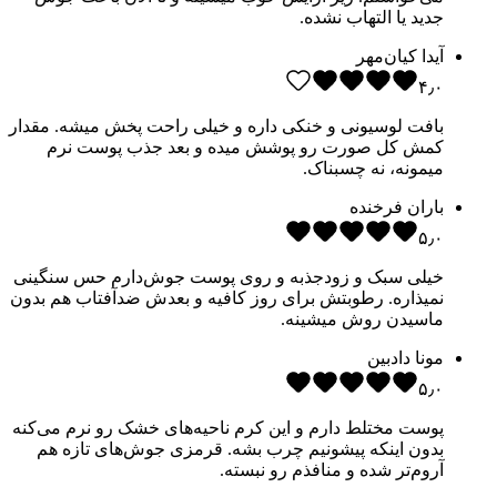
جدید یا التهاب نشده.
آیدا کیان‌مهر
۴٫۰
بافت لوسیونی و خنکی داره و خیلی راحت پخش میشه. مقدار
کمش کل صورت رو پوشش میده و بعد جذب پوست نرم
میمونه، نه چسبناک.
باران فرخنده
۵٫۰
خیلی سبک و زودجذبه و روی پوست جوش‌دارم حس سنگینی
نمیذاره. رطوبتش برای روز کافیه و بعدش ضدآفتاب هم بدون
ماسیدن روش میشینه.
مونا دادبین
۵٫۰
پوست مختلط دارم و این کرم ناحیه‌های خشک رو نرم می‌کنه
بدون اینکه پیشونیم چرب بشه. قرمزی جوش‌های تازه هم
آروم‌تر شده و منافذم رو نبسته.