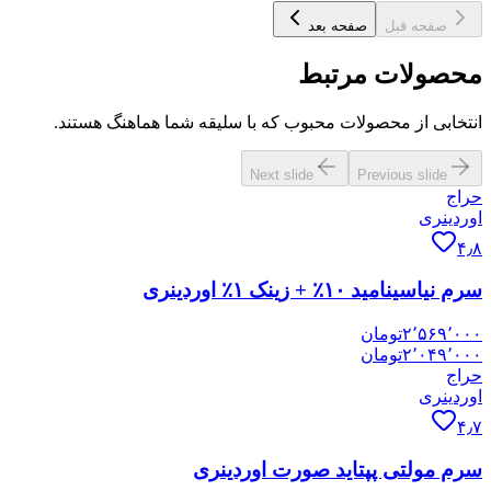
صفحه قبل
صفحه بعد
محصولات مرتبط
انتخابی از محصولات محبوب که با سلیقه شما هماهنگ هستند.
Next slide
Previous slide
حراج
اوردینری
۴٫۸
سرم نیاسینامید ۱۰٪ + زینک ۱٪ اوردینری
۲٬۵۶۹٬۰۰۰
تومان
۲٬۰۴۹٬۰۰۰
تومان
حراج
اوردینری
۴٫۷
سرم مولتی پپتاید صورت اوردینری