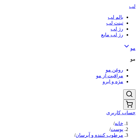
لب
بالم لب
تینت لب
رژ لب
رژ لب مایع
مو
مو
روغن مو
مراقبت از مو
مژه و ابرو
حساب کاربری
خانه
/
پوست
/
مرطوب کننده و آبرسان
/