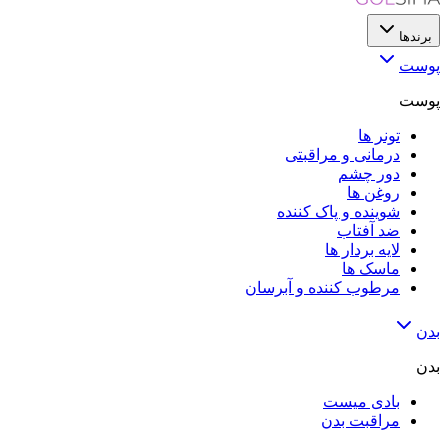
برندها
پوست
پوست
تونر ها
درمانی و مراقبتی
دور چشم
روغن ها
شوینده و پاک کننده
ضد آفتاب
لایه‌ بردار ها
ماسک ها
مرطوب کننده و آبرسان
بدن
بدن
بادی میست
مراقبت بدن