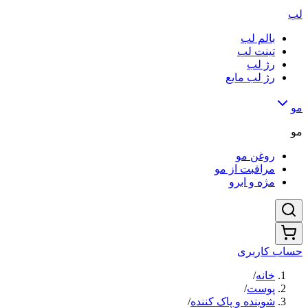
لب
بالم لب
تینت لب
رژ لب
رژ لب مایع
مو
مو
روغن مو
مراقبت از مو
مژه و ابرو
حساب کاربری
خانه
/
پوست
/
شوینده و پاک کننده
/