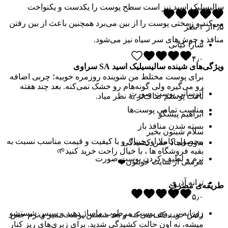
سالیسلیک اسید نیز است سطح پوست را یکدست و یکنواخت
می‌کند و زمختی پوست را از بین می‌برد همچنین باعث از بین رفتن
۴٫۵
از
۳
نظر
منافذ و جوش‌های سر سیاه نیز می‌شود.
سارا کیانی
۴٫۰
ویژگی‌های شینده سالیسیلیک اسید SA سراوی
برای پوست مختلط من شوینده روزمره خوبیه؛ چربی اضافه
رو می‌گیره ولی گونه‌هام رو خشک نمی‌کنه. بعد چند هفته
آبرسانی پوست صورت
بافت پوستم صاف‌تر به نظر میاد.
مناسب تمامی پوست‌ها
ابراهیم پیشگو
بسته شدن منافذ باز
سلام شبتون بخیر
محصول کاملا اورجینال و با کیفیت و قیمت مناسب نسبت به
بدون ایجاد حس کشیدگی
بقیه فروشگاه ها ، با خیال راحت خرید کنید🌱
نرم و لطیف کردن پوست صورت
مرسی از سایت خوبتون❤️
ترانه آذری
طریقه‌ی مصرف
۵٫۰
روزانه بر روی پوست مرطوب ماساژ دهید و سپس شستشو
ژلش خوب کف می‌کنه و بعد شستن پوست تمیز و نرم حس
میشه، نه اون حالت کشیدگی شدید. برای زبری‌های ریز کنار