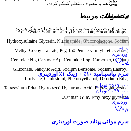
دهید.
بینی هم با مصرف منظم کمکم کرده.
محصولات مرتبط
ترکیبات اصلی
انتخابی از محصولات محبوب که با سلیقه شما هماهنگ هستند.
Aqua/Water, Sodium Lauroyl Sarcosinate, Cocamidopropyl,
Hydroxysultaine,Glycerin, Niacinamide, Gluconolactone, Sodium
Next slide
Previous slide
حراج
Methyl Cocoyl Taurate, Peg-150 Pentaerythrityl Tetrastearate,
اوردینری
Ceramide Np, Ceramde Ap, Ceramide Eop, Carbomer, Calcium
۴٫۸
Gluconate, Salicylic Acid, Sodium Benzoate, Sodium Lauroyl,
سرم نیاسینامید ۱۰٪ + زینک ۱٪ اوردینری
Lactylate, Cholesterol, Phenoxyethanol, Disodium Edta,
۲٬۵۶۹٬۰۰۰
تومان
Tetrasodium Edta, Hydrolyzed Hyaluronic Acid, Phytosphingosine,
۲٬۰۴۹٬۰۰۰
تومان
حراج
Xanthan Gum, Ethylhexylglycerine.
اوردینری
۴٫۷
سرم مولتی پپتاید صورت اوردینری