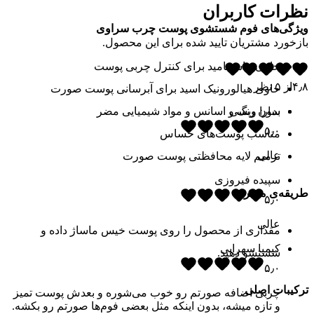
نظرات کاربران
ویژگی‌های فوم شستشوی پوست چرب سراوی
بازخورد مشتریان تایید شده برای این محصول.
حاوی نیاسینامید برای کنترل چربی پوست
۴٫۸
از
۵
نظر
حاوی هیالورونیک اسید برای آبرسانی پوست صورت
بدون رنگ و اسانس و مواد شیمیایی مضر
سارا ویسی
۵٫۰
مناسب پوست‌های حساس
عالی
ترمیم لایه محافظتی پوست صورت
سپیده فیروزی
طریقه‌ی مصرف
۵٫۰
عالی
مقداری از محصول را روی پوست خیس ماساژ داده و
کیمیا سهرابی
شستشو دهید.
۵٫۰
ترکیبات اصلی
چربی اضافه صورتم رو خوب می‌شوره و بعدش پوست تمیز
و تازه میشه، بدون اینکه مثل بعضی فوم‌ها صورتم رو بکشه.