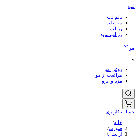
لب
بالم لب
تینت لب
رژ لب
رژ لب مایع
مو
مو
روغن مو
مراقبت از مو
مژه و ابرو
حساب کاربری
خانه
/
صورت
/
آرایشی
/