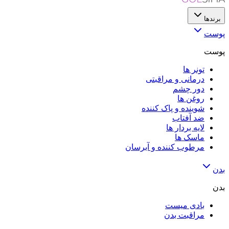
برندها
پوست
پوست
تونر ها
درمانی و مراقبتی
دور چشم
روغن ها
شوینده و پاک کننده
ضد آفتاب
لایه‌ بردار ها
ماسک ها
مرطوب کننده و آبرسان
بدن
بدن
بادی میست
مراقبت بدن