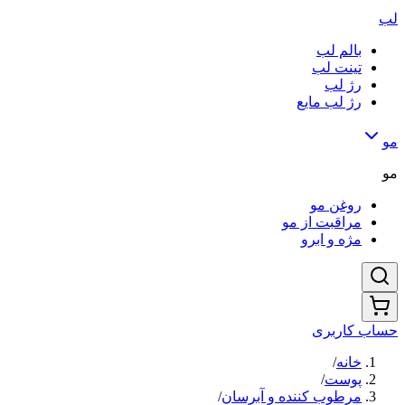
لب
بالم لب
تینت لب
رژ لب
رژ لب مایع
مو
مو
روغن مو
مراقبت از مو
مژه و ابرو
حساب کاربری
خانه
/
پوست
/
مرطوب کننده و آبرسان
/