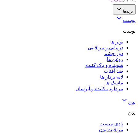
برندها
پوست
پوست
تونر ها
درمانی و مراقبتی
دور چشم
روغن ها
شوینده و پاک کننده
ضد آفتاب
لایه‌ بردار ها
ماسک ها
مرطوب کننده و آبرسان
بدن
بدن
بادی میست
مراقبت بدن