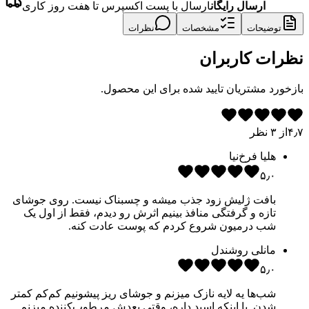
ارسال رایگان
ارسال با پست اکسپرس تا هفت روز کاری
توضیحات
مشخصات
نظرات
نظرات کاربران
بازخورد مشتریان تایید شده برای این محصول.
۴٫۷
از
۳
نظر
هلیا فرخ‌نیا
۵٫۰
بافت ژلیش زود جذب میشه و چسبناک نیست. روی جوشای
تازه و گرفتگی منافذ بینیم اثرش رو دیدم، فقط از اول یک
شب درمیون شروع کردم که پوست عادت کنه.
مانلی روشندل
۵٫۰
شب‌ها یه لایه نازک میزنم و جوشای ریز پیشونیم کم‌کم کمتر
شدن. با اینکه اسید داره، وقتی بعدش مرطوب‌کننده میزنم