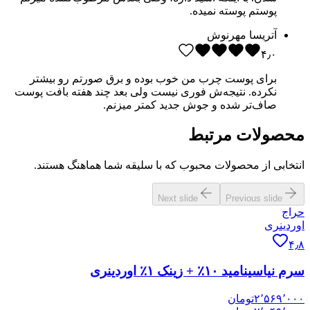
پوستم پوسته نمیده.
آتریسا مهرنوش
۴٫۰
برای پوست چرب من خوب بوده و برق صورتم رو بیشتر
نکرده. نتیجه‌ش فوری نیست ولی بعد چند هفته بافت پوست
صاف‌تر شده و جوش جدید کمتر میزنم.
محصولات مرتبط
انتخابی از محصولات محبوب که با سلیقه شما هماهنگ هستند.
Next slide
Previous slide
حراج
اوردینری
۴٫۸
سرم نیاسینامید ۱۰٪ + زینک ۱٪ اوردینری
۲٬۵۶۹٬۰۰۰
تومان