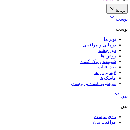
برندها
پوست
پوست
تونر ها
درمانی و مراقبتی
دور چشم
روغن ها
شوینده و پاک کننده
ضد آفتاب
لایه‌ بردار ها
ماسک ها
مرطوب کننده و آبرسان
بدن
بدن
بادی میست
مراقبت بدن