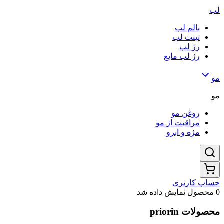
لب
بالم لب
تینت لب
رژ لب
رژ لب مایع
مو
مو
روغن مو
مراقبت از مو
مژه و ابرو
حساب کاربری
0 محصول نمایش داده شد
محصولات priorin